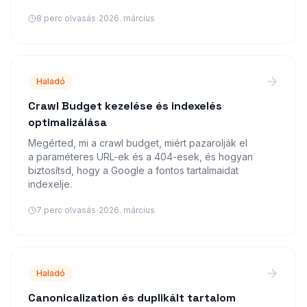
·
8
perc olvasás
2026. március
Haladó
Crawl Budget kezelése és indexelés
optimalizálása
Megérted, mi a crawl budget, miért pazarolják el
a paraméteres URL-ek és a 404-esek, és hogyan
biztosítsd, hogy a Google a fontos tartalmaidat
indexelje.
·
7
perc olvasás
2026. március
Haladó
Canonicalization és duplikált tartalom