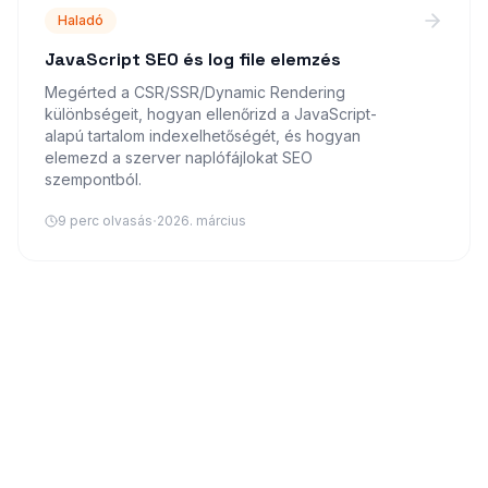
Haladó
JavaScript SEO és log file elemzés
Megérted a CSR/SSR/Dynamic Rendering
különbségeit, hogyan ellenőrizd a JavaScript-
alapú tartalom indexelhetőségét, és hogyan
elemezd a szerver naplófájlokat SEO
szempontból.
·
9
perc olvasás
2026. március