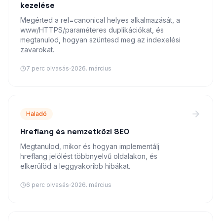
kezelése
Megérted a rel=canonical helyes alkalmazását, a
www/HTTPS/paraméteres duplikációkat, és
megtanulod, hogyan szüntesd meg az indexelési
zavarokat.
·
7
perc olvasás
2026. március
Haladó
Hreflang és nemzetközi SEO
Megtanulod, mikor és hogyan implementálj
hreflang jelölést többnyelvű oldalakon, és
elkerülöd a leggyakoribb hibákat.
·
6
perc olvasás
2026. március