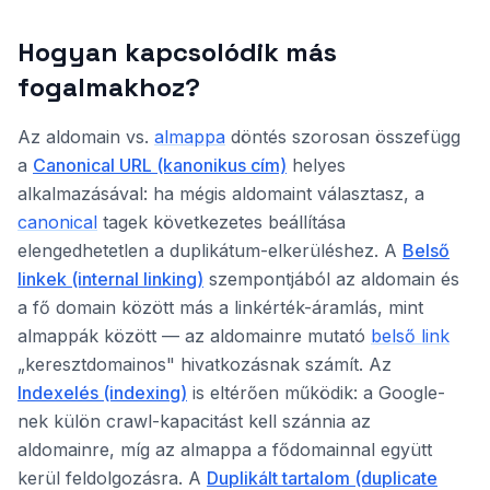
Hogyan kapcsolódik más
fogalmakhoz?
Az aldomain vs.
almappa
döntés szorosan összefügg
a
Canonical URL (kanonikus cím)
helyes
alkalmazásával: ha mégis aldomaint választasz, a
canonical
tagek következetes beállítása
elengedhetetlen a duplikátum-elkerüléshez. A
Belső
linkek (internal linking)
szempontjából az aldomain és
a fő domain között más a linkérték-áramlás, mint
almappák között — az aldomainre mutató
belső link
„keresztdomainos" hivatkozásnak számít. Az
Indexelés (indexing)
is eltérően működik: a Google-
nek külön crawl-kapacitást kell szánnia az
aldomainre, míg az almappa a fődomainnal együtt
kerül feldolgozásra. A
Duplikált tartalom (duplicate