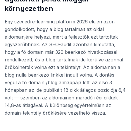
környezetben
Egy szegedi e-learning platform 2026 elején azon
gondolkodott, hogy a blog tartalmait az oldal
aldomainjére helyezi, mert a fejlesztők ezt tartották
egyszerűbbnek. Az SEO-audit azonban kimutatta,
hogy a fő domain már 320 beérkező hivatkozással
rendelkezett, és a blog-tartalmak ide kerülve azonnal
örökölhették volna ezt a tekintélyt. Az aldomainen a
blog nulla beérkező linkkel indult volna. A döntés
végül a fő domain /blog almappája lett: az első 3
hónapban az ide publikált 18 cikk átlagos pozíciója 6,4
volt — szemben az aldomainen maradó régi cikkek
14,8-as átlagával. A különbség egyértelműen az
domain-tekintély öröklésére vezethető vissza.