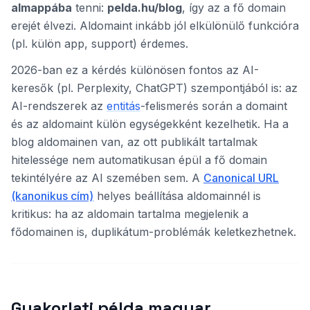
almappába
tenni:
pelda.hu/blog
, így az a fő domain
erejét élvezi. Aldomaint inkább jól elkülönülő funkcióra
(pl. külön app, support) érdemes.
2026-ban ez a kérdés különösen fontos az AI-
keresők (pl. Perplexity, ChatGPT) szempontjából is: az
AI-rendszerek az
entitás
-felismerés során a domaint
és az aldomaint külön egységekként kezelhetik. Ha a
blog aldomainen van, az ott publikált tartalmak
hitelessége nem automatikusan épül a fő domain
tekintélyére az AI szemében sem. A
Canonical URL
(kanonikus cím)
helyes beállítása aldomainnél is
kritikus: ha az aldomain tartalma megjelenik a
fődomainen is, duplikátum-problémák keletkezhetnek.
Gyakorlati példa magyar