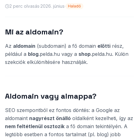
2
perc olvasás
·
2026. június
·
Haladó
Mi az aldomain?
Az
aldomain
(subdomain) a fő domain
előtti
rész,
például a
blog
.pelda.hu vagy a
shop
.pelda.hu. Külön
szekciók elkülönítésére használják.
Aldomain vagy almappa?
SEO szempontból ez fontos döntés: a Google az
aldomaint
nagyrészt önálló
oldalként kezelheti, így az
nem feltétlenül osztozik
a fő domain tekintélyén. A
legtöbb esetben a fontos tartalmat (pl. blog) jobb