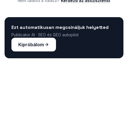
Nem találod a választ?
Kérdezd az asszisztenst
Ezt automatikusan megcsináljuk helyetted
Publicator AI · SEO és GEO autopilot
Kipróbálom