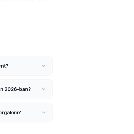
ént?
on 2026-ban?
forgalom?