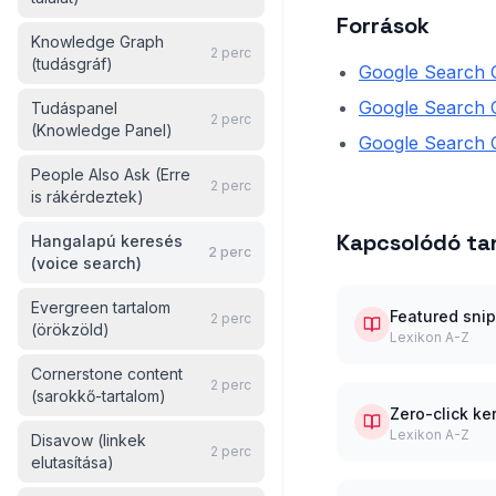
Források
Knowledge Graph
2
perc
(tudásgráf)
Google Search C
Google Search 
Tudáspanel
2
perc
(Knowledge Panel)
Google Search Ce
People Also Ask (Erre
2
perc
is rákérdeztek)
Kapcsolódó t
Hangalapú keresés
2
perc
(voice search)
Evergreen tartalom
Featured snipp
2
perc
(örökzöld)
Lexikon A-Z
Cornerstone content
2
perc
(sarokkő-tartalom)
Zero-click ke
Lexikon A-Z
Disavow (linkek
2
perc
elutasítása)