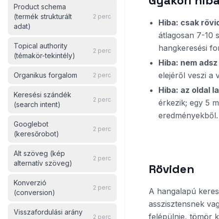
Gyakori hibá
Product schema
(termék strukturált
2
perc
Hiba: csak rövi
adat)
átlagosan 7-10 s
Topical authority
hangkeresési fo
2
perc
(témakör-tekintély)
Hiba: nem adsz
elejéről veszi a
Organikus forgalom
2
perc
Hiba: az oldal l
Keresési szándék
2
perc
érkezik; egy 5 
(search intent)
eredményekből.
Googlebot
2
perc
(keresőrobot)
Alt szöveg (kép
2
perc
alternatív szöveg)
Röviden
Konverzió
2
perc
A hangalapú keresé
(conversion)
asszisztensnek vag
Visszafordulási arány
felépülnie, tömör 
2
perc