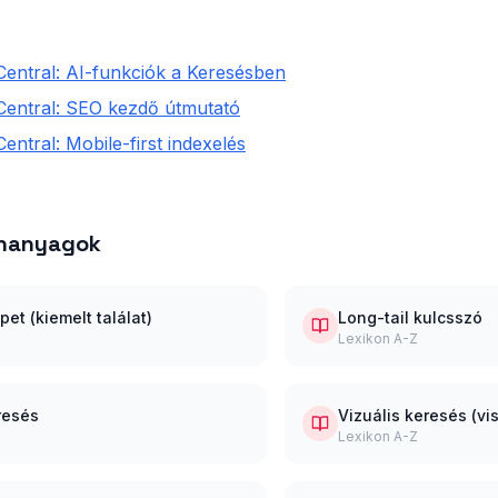
entral: AI-funkciók a Keresésben
Central: SEO kezdő útmutató
ntral: Mobile-first indexelés
ananyagok
et (kiemelt találat)
Long-tail kulcsszó
Lexikon A-Z
resés
Vizuális keresés (vi
Lexikon A-Z