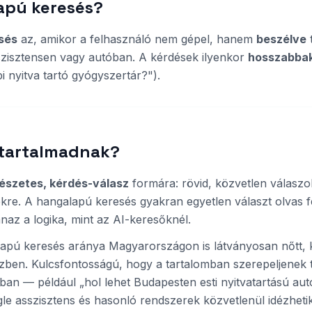
apú keresés?
sés
az, amikor a felhasználó nem gépel, hanem
beszélve
t
szisztensen vagy autóban. A kérdések ilyenkor
hosszabbak
i nyitva tartó gyógyszertár?").
a tartalmadnak?
észetes, kérdés-válasz
formára: rövid, közvetlen válaszo
kre. A hangalapú keresés gyakran egyetlen választ olvas f
anaz a logika, mint az AI-keresőknél.
apú keresés aránya Magyarországon is látványosan nőtt, 
zben. Kulcsfontosságú, hogy a tartalomban szerepeljenek t
an — például „hol lehet Budapesten esti nyitvatartású autó
le asszisztens és hasonló rendszerek közvetlenül idézhetik