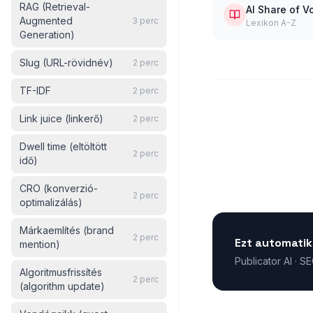
RAG (Retrieval-
AI Share of V
Augmented
3
perc
Lexikon A-Z
Generation)
Slug (URL-rövidnév)
2
perc
TF-IDF
2
perc
Link juice (linkerő)
2
perc
Dwell time (eltöltött
2
perc
idő)
CRO (konverzió-
2
perc
optimalizálás)
Márkaemlítés (brand
2
perc
Ezt automatik
mention)
Publicator AI · S
Algoritmusfrissítés
2
perc
(algorithm update)