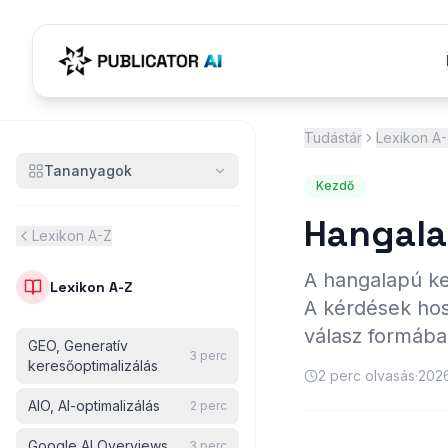
Tudástár
Lexikon A
Tananyagok
Kezdő
Hangala
Lexikon A-Z
A hangalapú ker
Lexikon A-Z
A kérdések hos
válasz formában
GEO, Generatív
3
perc
keresőoptimalizálás
2
perc olvasás
·
2026
AIO, AI-optimalizálás
2
perc
Google AI Overviews
3
perc