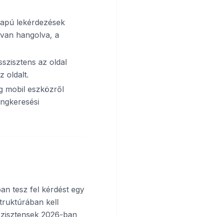
apú lekérdezések
 van hangolva, a
szisztens az oldal
z oldalt.
g mobil eszközről
angkeresési
an tesz fel kérdést egy
truktúrában kell
szisztensek 2026-ban