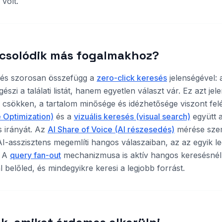
 volt.
csolódik más fogalmakhoz?
sés szorosan összefügg a
zero-click keresés
jelenségével: 
szi a találati listát, hanem egyetlen választ vár. Ez azt jel
 csökken, a tartalom minősége és idézhetősége viszont fel
 Optimization)
és a
vizuális keresés (visual search)
együtt a
 irányát. Az
AI Share of Voice (AI részesedés)
mérése szem
I-asszisztens megemlíti hangos válaszaiban, az az egyik l
. A
query fan-out
mechanizmusa is aktív hangos keresésnél
 belőled, és mindegyikre keresi a legjobb forrást.