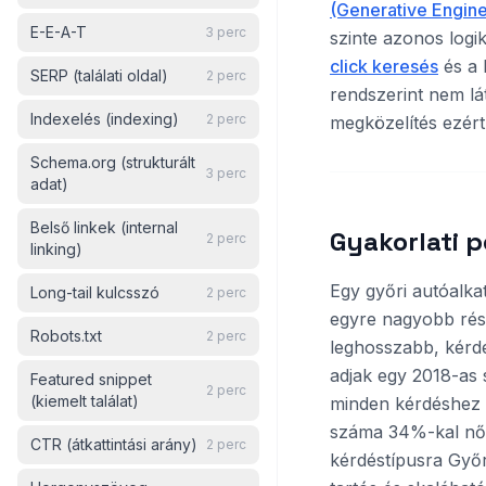
(Generative Engine
E-E-A-T
3
perc
szinte azonos logi
click keresés
és a 
SERP (találati oldal)
2
perc
rendszerint nem lá
Indexelés (indexing)
2
perc
megközelítés ezér
Schema.org (strukturált
3
perc
adat)
Belső linkek (internal
Gyakorlati 
2
perc
linking)
Egy győri autóalk
Long-tail kulcsszó
2
perc
egyre nagyobb rész
Robots.txt
2
perc
leghosszabb, kérdé
adjak egy 2018-as 
Featured snippet
2
perc
(kiemelt találat)
minden kérdéshez r
száma 34%-kal nőtt
CTR (átkattintási arány)
2
perc
kérdéstípusra Győr