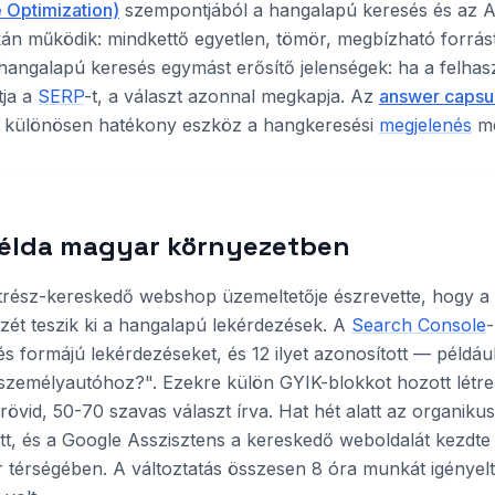
 Optimization)
szempontjából a hangalapú keresés és az A
kán működik: mindkettő egyetlen, tömör, megbízható forrás
hangalapú keresés egymást erősítő jelenségek: ha a felha
tja a
SERP
-t, a választ azonnal megkapja. Az
answer capsul
t különösen hatékony eszköz a hangkeresési
megjelenés
me
példa magyar környezetben
atrész-kereskedő webshop üzemeltetője észrevette, hogy a
ét teszik ki a hangalapú lekérdezések. A
Search Console
s formájú lekérdezéseket, és 12 ilyet azonosított — például
személyautóhoz?". Ezekre külön GYIK-blokkot hozott létre
övid, 50-70 szavas választ írva. Hat hét alatt az organiku
, és a Google Asszisztens a kereskedő weboldalát kezdte 
 térségében. A változtatás összesen 8 óra munkát igényel