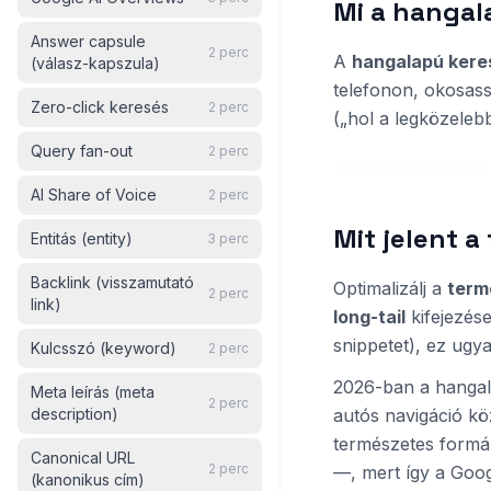
Mi a hangal
Answer capsule
2
perc
A
hangalapú kere
(válasz-kapszula)
telefonon, okosas
Zero-click keresés
2
perc
(„hol a legközelebb
Query fan-out
2
perc
AI Share of Voice
2
perc
Mit jelent 
Entitás (entity)
3
perc
Backlink (visszamutató
Optimalizálj a
term
2
perc
link)
long-tail
kifejezése
snippetet), ez ugy
Kulcsszó (keyword)
2
perc
2026-ban a hangal
Meta leírás (meta
2
perc
description)
autós navigáció kö
természetes formáb
Canonical URL
2
perc
—, mert így a Goog
(kanonikus cím)