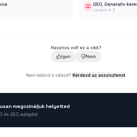
oice
GEO, Generatív kere
Lexikon A-Z
Hasznos volt ez a cikk?
Igen
Nem
Nem találod a választ?
Kérdezd az asszisztenst
usan megcsináljuk helyetted
EO és GEO autopilot