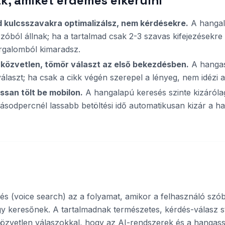
k, amiket érdemes elkerülni
d kulcsszavakra optimalizálsz, nem kérdésekre.
A hangal
zóból állnak; ha a tartalmad csak 2-3 szavas kifejezésekre
rgalomból kimaradsz.
 közvetlen, tömör választ az első bekezdésben.
A hangas
 választ; ha csak a cikk végén szerepel a lényeg, nem idézi a
assan tölt be mobilon.
A hangalapú keresés szinte kizáróla
másodpercnél lassabb betöltési idő automatikusan kizár a h
s (voice search) az a folyamat, amikor a felhasználó szób
y keresőnek. A tartalmadnak természetes, kérdés-válasz s
közvetlen válaszokkal, hogy az AI-rendszerek és a hangas