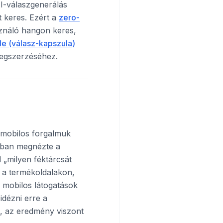
I-válaszgenerálás
t keres. Ezért a
zero-
sználó hangon keres,
e (válasz-kapszula)
gszerzéséhez.
 mobilos forgalmuk
-ban megnézte a
 „milyen féktárcsát
 a termékoldalakon,
s mobilos látogatások
idézni erre a
t, az eredmény viszont