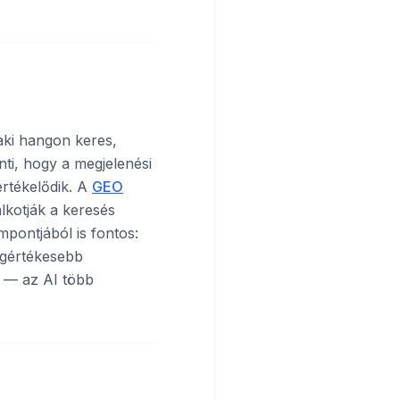
aki hangon keres,
enti, hogy a megjelenési
értékelődik. A
GEO
lkotják a keresés
pontjából is fontos:
egértékesebb
 — az AI több