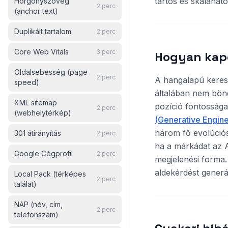
tartós és skaláható
Horgonyszöveg
2
perc
(anchor text)
Duplikált tartalom
2
perc
Core Web Vitals
3
perc
Hogyan kap
Oldalsebesség (page
2
perc
A hangalapú kere
speed)
általában nem böngé
XML sitemap
pozíció fontossága
2
perc
(webhelytérkép)
(Generative Engine
három fő evolúciós
301 átirányítás
2
perc
ha a márkádat az A
Google Cégprofil
2
perc
megjelenési forma
aldekérdést generál
Local Pack (térképes
2
perc
találat)
NAP (név, cím,
2
perc
telefonszám)