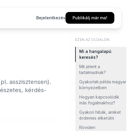
Bejelentkezés
Publikálj már ma!
EZEN AZ OLDALON
Mi a hangalapú
keresés?
Mit jelent a
tartalmadnak?
pl. asszisztensen).
Gyakorlati példa magyar
környezetben
észetes, kérdés-
Hogyan kapcsolódik
más fogalmakhoz?
Gyakori hibák, amiket
érdemes elkerülni
Röviden