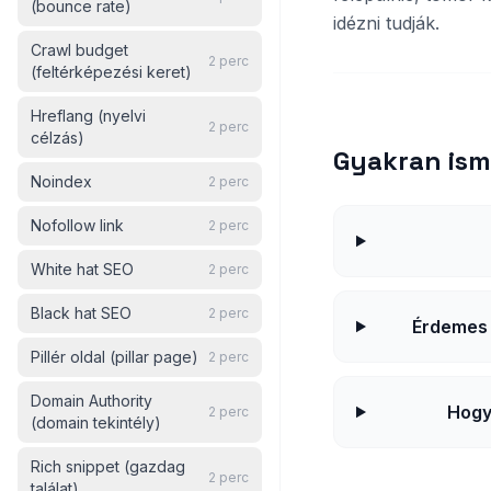
(bounce rate)
idézni tudják.
Crawl budget
2
perc
(feltérképezési keret)
Hreflang (nyelvi
2
perc
célzás)
Gyakran ism
Noindex
2
perc
Nofollow link
2
perc
White hat SEO
2
perc
Black hat SEO
2
perc
Érdemes 
Pillér oldal (pillar page)
2
perc
Domain Authority
Hogy
2
perc
(domain tekintély)
Rich snippet (gazdag
2
perc
találat)