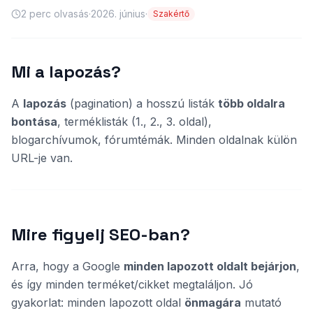
2
perc olvasás
·
2026. június
·
Szakértő
Mi a lapozás?
A
lapozás
(pagination) a hosszú listák
több oldalra
bontása
, terméklisták (1., 2., 3. oldal),
blogarchívumok, fórumtémák. Minden oldalnak külön
URL-je van.
Mire figyelj SEO-ban?
Arra, hogy a Google
minden lapozott oldalt bejárjon
,
és így minden terméket/cikket megtaláljon. Jó
gyakorlat: minden lapozott oldal
önmagára
mutató