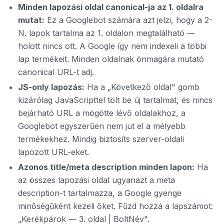
Minden lapozási oldal canonical-ja az 1. oldalra
mutat:
Ez a Googlebot számára azt jelzi, hogy a 2-
N. lapok tartalma az 1. oldalon megtalálható —
holott nincs ott. A Google így nem indexeli a többi
lap termékeit. Minden oldalnak önmagára mutató
canonical URL-t adj.
JS-only lapozás:
Ha a „Következő oldal" gomb
kizárólag JavaScripttel tölt be új tartalmat, és nincs
bejárható URL a mögötte lévő oldalakhoz, a
Googlebot egyszerűen nem jut el a mélyebb
termékekhez. Mindig biztosíts szerver-oldali
lapozott URL-eket.
Azonos title/meta description minden lapon:
Ha
az összes lapozási oldal ugyanazt a meta
description-t tartalmazza, a Google gyenge
minőségűként kezeli őket. Fűzd hozzá a lapszámot:
„Kerékpárok — 3. oldal | BoltNév".