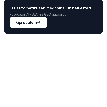
Ezt automatikusan megcsináljuk helyetted
Publicator AI · SEO és GEO autopilot
Kipróbálom