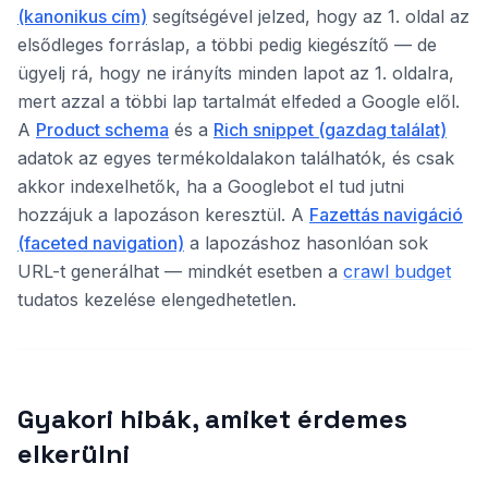
(kanonikus cím)
segítségével jelzed, hogy az 1. oldal az
elsődleges forráslap, a többi pedig kiegészítő — de
ügyelj rá, hogy ne irányíts minden lapot az 1. oldalra,
mert azzal a többi lap tartalmát elfeded a Google elől.
A
Product schema
és a
Rich snippet (gazdag találat)
adatok az egyes termékoldalakon találhatók, és csak
akkor indexelhetők, ha a Googlebot el tud jutni
hozzájuk a lapozáson keresztül. A
Fazettás navigáció
(faceted navigation)
a lapozáshoz hasonlóan sok
URL-t generálhat — mindkét esetben a
crawl budget
tudatos kezelése elengedhetetlen.
Gyakori hibák, amiket érdemes
elkerülni