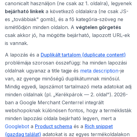
canonicalt használjon (ne csak az 1. oldalra), legyenek
bejárható linkek
a következő oldalakra (ne csak JS-
es „továbbiak" gomb), és a fő kategória-szöveg ne
ismétlődjön minden oldalon. A
végtelen görgetés
csak akkor jó, ha mögötte bejárható, lapozott URL-ek
is vannak.
A lapozás és a
Duplikált tartalom (duplicate content)
problémája szorosan összefügg: ha minden lapozási
oldalnak ugyanaz a title tagje és
meta description
-je
van, az gyenge minőségű duplikátumnak minősül.
Mindig egyedi, lapszámot tartalmazó meta adatokat adj
minden oldalnak (pl. „Kerékpárok — 2. oldal"). 2026-
ban a Google Merchant Centerrel integrált
webshopoknak különösen fontos, hogy a terméklisták
minden lapozási oldala bejárható legyen, mert a
Googlebot
a
Product schema
és a
Rich snippet
(gazdag találat)
adatokat is az egyes termékoldalakon