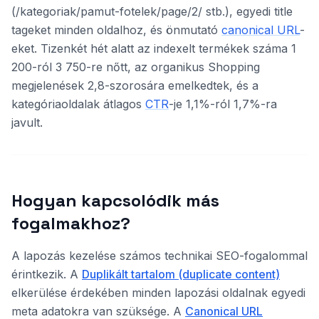
(/kategoriak/pamut-fotelek/page/2/ stb.), egyedi title
tageket minden oldalhoz, és önmutató
canonical URL
-
eket. Tizenkét hét alatt az indexelt termékek száma 1
200-ról 3 750-re nőtt, az organikus Shopping
megjelenések 2,8-szorosára emelkedtek, és a
kategóriaoldalak átlagos
CTR
-je 1,1%-ról 1,7%-ra
javult.
Hogyan kapcsolódik más
fogalmakhoz?
A lapozás kezelése számos technikai SEO-fogalommal
érintkezik. A
Duplikált tartalom (duplicate content)
elkerülése érdekében minden lapozási oldalnak egyedi
meta adatokra van szüksége. A
Canonical URL