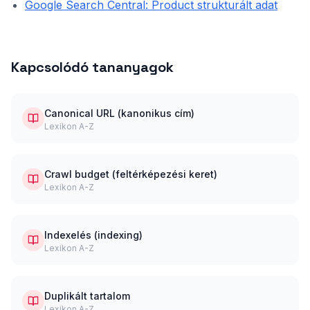
Google Search Central: Product strukturált adat
Kapcsolódó tananyagok
Canonical URL (kanonikus cím)
Lexikon A-Z
Crawl budget (feltérképezési keret)
Lexikon A-Z
Indexelés (indexing)
Lexikon A-Z
Duplikált tartalom
Lexikon A-Z