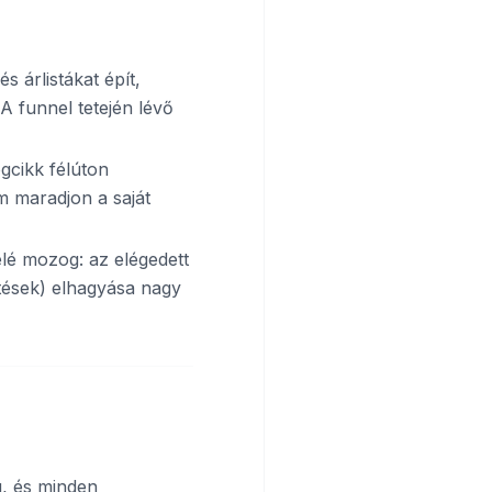
s árlistákat épít,
A funnel tetején lévő
gcikk félúton
om maradjon a saját
lé mozog: az elégedett
ssítések) elhagyása nagy
ig, és minden