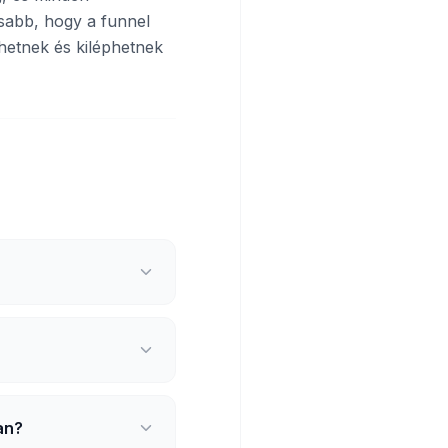
osabb, hogy a funnel
hetnek és kiléphetnek
an?