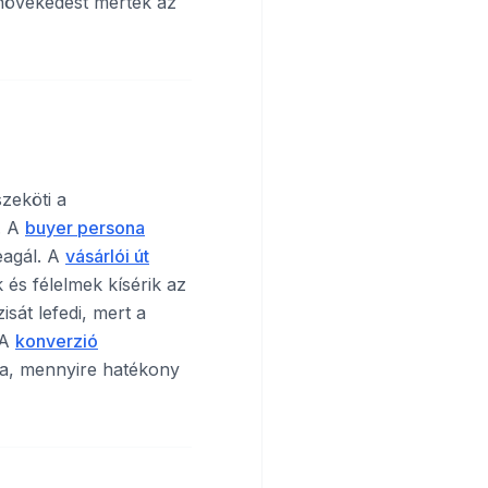
növekedést mértek az
zeköti a
. A
buyer persona
eagál. A
vásárlói út
 és félelmek kísérik az
sát lefedi, mert a
 A
konverzió
a, mennyire hatékony