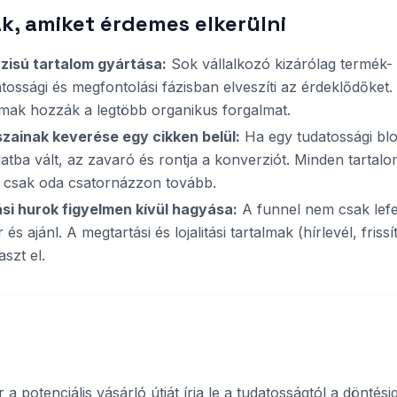
k, amiket érdemes elkerülni
zisú tartalom gyártása:
Sok vállalkozó kizárólag termék- é
ossági és megfontolási fázisban elveszíti az érdeklődőket. 
almak hozzák a legtöbb organikus forgalmat.
zainak keverése egy cikken belül:
Ha egy tudatossági blo
nlatba vált, az zavaró és rontja a konverziót. Minden tartal
és csak oda csatornázzon tovább.
si hurok figyelmen kívül hagyása:
A funnel nem csak lefe
 és ajánl. A megtartási és lojalitási tartalmak (hírlevél, fri
szt el.
 a potenciális vásárló útját írja le a tudatosságtól a döntés