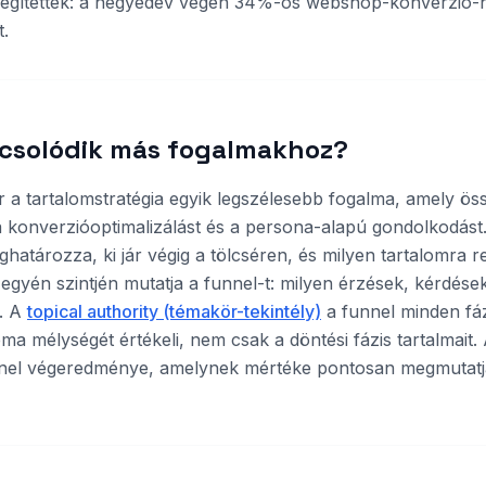
segítették: a negyedév végén 34%-os webshop-konverzió-
.
csolódik más fogalmakhoz?
r a tartalomstratégia egyik legszélesebb fogalma, amely öss
a konverzióoptimalizálást és a persona-alapú gondolkodást
határozza, ki jár végig a tölcséren, és milyen tartalomra r
egyén szintjén mutatja a funnel-t: milyen érzések, kérdések
. A
topical authority (témakör-tekintély)
a funnel minden fázi
ma mélységét értékeli, nem csak a döntési fázis tartalmait.
nel végeredménye, amelynek mértéke pontosan megmutatj