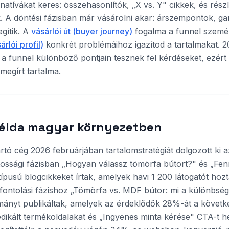
rnatívákat keres: összehasonlítók, „X vs. Y" cikkek, és rés
k. A döntési fázisban már vásárolni akar: árszempontok, ga
gítik. A
vásárlói út (buyer journey)
fogalma a funnel személy
rlói profil)
konkrét problémáihoz igazítod a tartalmakat. 
a funnel különböző pontjain tesznek fel kérdéseket, ezért
 megírt tartalma.
példa magyar környezetben
rtó cég 2026 februárjában tartalomstratégiát dolgozott ki a
tossági fázisban „Hogyan válassz tömörfa bútort?" és „Fenn
típusú blogcikkeket írtak, amelyek havi 1 200 látogatót hoz
ontolási fázishoz „Tömörfa vs. MDF bútor: mi a különbség
mányt publikáltak, amelyek az érdeklődők 28%-át a követke
edikált termékoldalakat és „Ingyenes minta kérése" CTA-t h