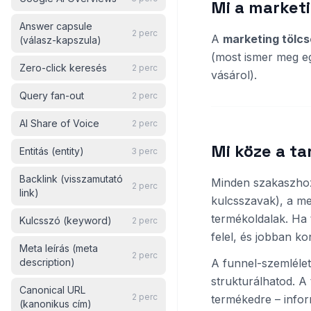
Mi a market
Answer capsule
2
perc
A
marketing tölcs
(válasz-kapszula)
(most ismer meg e
Zero-click keresés
2
perc
vásárol).
Query fan-out
2
perc
AI Share of Voice
2
perc
Mi köze a t
Entitás (entity)
3
perc
Backlink (visszamutató
Minden szakaszh
2
perc
link)
kulcsszavak), a me
termékoldalak. Ha
Kulcsszó (keyword)
2
perc
felel, és jobban ko
Meta leírás (meta
2
perc
description)
A funnel-szemléle
strukturálhatod. A
Canonical URL
2
perc
termékedre – infor
(kanonikus cím)