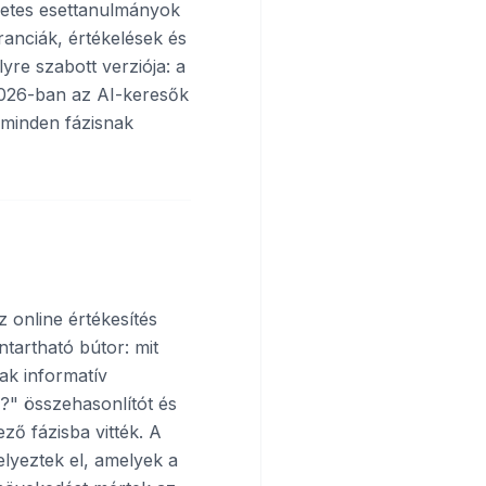
zletes esettanulmányok
ranciák, értékelések és
re szabott verziója: a
2026-ban az AI-keresők
 minden fázisnak
z online értékesítés
tartható bútor: mit
tak informatív
?" összehasonlítót és
ző fázisba vitték. A
elyeztek el, amelyek a