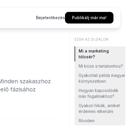
Bejelentkezés
Publikálj már ma!
EZEN AZ OLDALON
Mi a marketing
tölcsér?
Mi köze a tartalomhoz?
Gyakorlati példa magyar
. Minden szakaszhoz
környezetben
elő fázisához
Hogyan kapcsolódik
más fogalmakhoz?
Gyakori hibák, amiket
érdemes elkerülni
Röviden