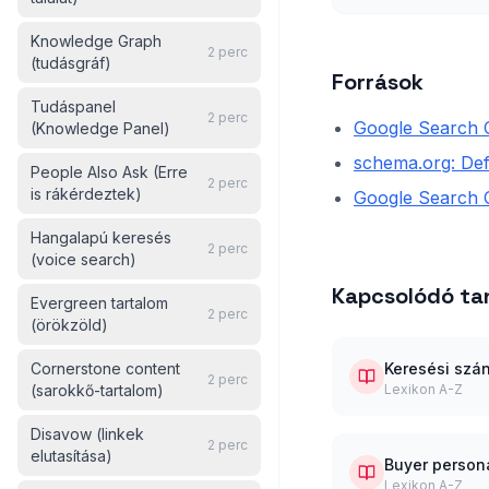
Knowledge Graph
2
perc
(tudásgráf)
Források
Tudáspanel
2
perc
Google Search C
(Knowledge Panel)
schema.org: De
People Also Ask (Erre
2
perc
is rákérdeztek)
Google Search C
Hangalapú keresés
2
perc
(voice search)
Kapcsolódó t
Evergreen tartalom
2
perc
(örökzöld)
Cornerstone content
Keresési szán
2
perc
(sarokkő-tartalom)
Lexikon A-Z
Disavow (linkek
2
perc
elutasítása)
Buyer persona
Lexikon A-Z