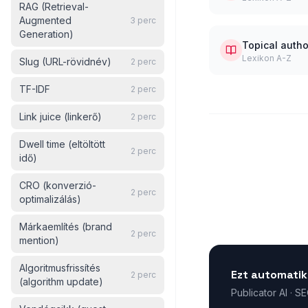
RAG (Retrieval-
Augmented
3
perc
Generation)
Topical autho
Lexikon A-Z
Slug (URL-rövidnév)
2
perc
TF-IDF
2
perc
Link juice (linkerő)
2
perc
Dwell time (eltöltött
2
perc
idő)
CRO (konverzió-
2
perc
optimalizálás)
Márkaemlítés (brand
2
perc
mention)
Algoritmusfrissítés
Ezt automatik
2
perc
(algorithm update)
Publicator AI · S