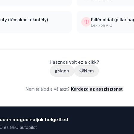
rity (témakör-tekintély)
Pillér oldal (pillar p
Lexikon A-Z
Hasznos volt ez a cikk?
Igen
Nem
Nem találod a választ?
Kérdezd az asszisztenst
usan megcsináljuk helyetted
EO és GEO autopilot