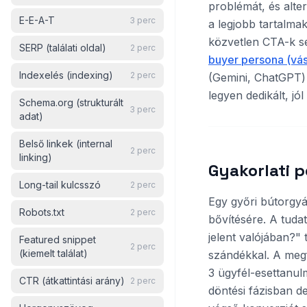
problémát, és alte
E-E-A-T
3
perc
a legjobb tartalma
közvetlen CTA-k se
SERP (találati oldal)
2
perc
buyer persona (vásá
Indexelés (indexing)
2
perc
(Gemini, ChatGPT) 
legyen dedikált, jól
Schema.org (strukturált
3
perc
adat)
Belső linkek (internal
2
perc
linking)
Gyakorlati 
Long-tail kulcsszó
2
perc
Egy győri bútorgyá
Robots.txt
2
perc
bővítésére. A tuda
jelent valójában?" 
Featured snippet
2
perc
(kiemelt találat)
szándékkal. A megf
3 ügyfél-esettanul
CTR (átkattintási arány)
2
perc
döntési fázisban d