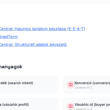
entral: Hasznos tartalom készítése (E-E-A-T)
finedTerm
entral: Strukturált adatok bevezető
ananyagok
dék (search intent)
Konverzió (conversi
Lexikon A-Z
 (vásárlói profil)
Vásárlói út (buyer j
Lexikon A-Z