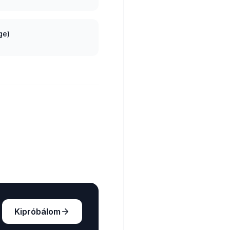
age)
Kipróbálom