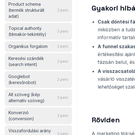
Product schema
Gyakori hibá
(termék strukturált
2
perc
adat)
Csak döntési fá
Topical authority
miközben a tudat
2
perc
(témakör-tekintély)
informatív tart
A funnel szakas
Organikus forgalom
2
perc
értékesítési ajá
Keresési szándék
2
perc
fázisán belül, 
(search intent)
A visszacsatolá
Googlebot
vásárló visszatér
2
perc
(keresőrobot)
lehetőséget szala
Alt szöveg (kép
2
perc
alternatív szöveg)
Konverzió
2
perc
Röviden
(conversion)
Visszafordulási arány
A marketing tölcsér
2
perc