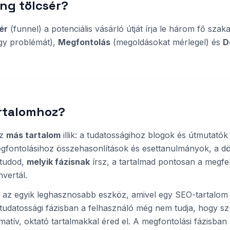
ing tölcsér?
ér
(funnel) a potenciális vásárló útját írja le három fő sza
gy problémát),
Megfontolás
(megoldásokat mérlegel) és
D
artalomhoz?
oz
más tartalom
illik: a tudatosságihoz blogok és útmutatók
gfontolásihoz összehasonlítások és esettanulmányok, a dö
 tudod,
melyik fázisnak
írsz, a tartalmad pontosan a megfe
nvertál.
t az egyik leghasznosabb eszköz, amivel egy SEO-tartalom
 tudatossági fázisban a felhasználó még nem tudja, hogy s
matív, oktató tartalmakkal éred el. A megfontolási fázisban