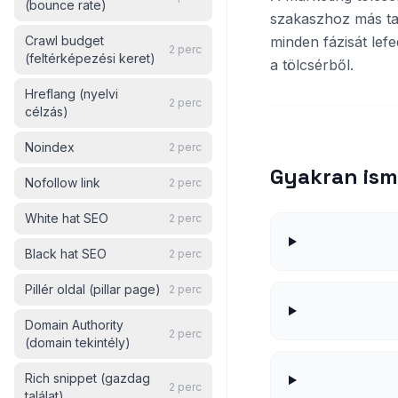
(bounce rate)
szakaszhoz más tar
Crawl budget
minden fázisát lef
2
perc
(feltérképezési keret)
a tölcsérből.
Hreflang (nyelvi
2
perc
célzás)
Noindex
2
perc
Gyakran ism
Nofollow link
2
perc
White hat SEO
2
perc
Black hat SEO
2
perc
Pillér oldal (pillar page)
2
perc
Domain Authority
2
perc
(domain tekintély)
Rich snippet (gazdag
2
perc
találat)