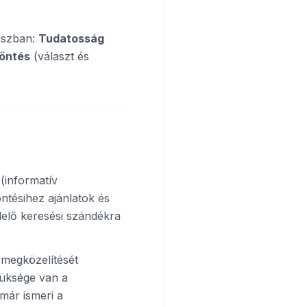
kaszban:
Tudatosság
öntés
(választ és
 (informatív
ntésihez ajánlatok és
lelő keresési szándékra
 megközelítését
züksége van a
 már ismeri a