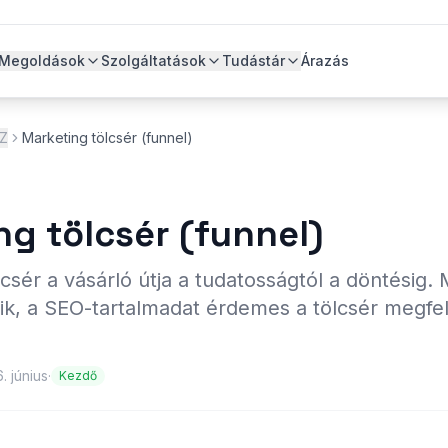
Megoldások
Szolgáltatások
Tudástár
Árazás
-Z
Marketing tölcsér (funnel)
g tölcsér (funnel)
csér a vásárló útja a tudatosságtól a döntésig
lik, a SEO-tartalmadat érdemes a tölcsér megfel
. június
·
Kezdő