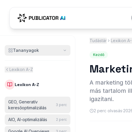
Tudástár
Lexikon A
Tananyagok
Kezdő
Marketin
Lexikon A-Z
A marketing töl
Lexikon A-Z
más tartalom il
igazítani.
GEO, Generatív
3
perc
keresőoptimalizálás
2
perc olvasás
·
2026
AIO, AI-optimalizálás
2
perc
Google AI Overviews
3
perc