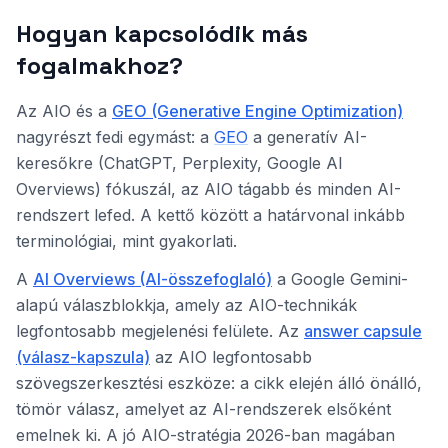
Hogyan kapcsolódik más
fogalmakhoz?
Az AIO és a
GEO (Generative Engine Optimization)
nagyrészt fedi egymást: a
GEO
a generatív AI-
keresőkre (ChatGPT, Perplexity, Google AI
Overviews) fókuszál, az AIO tágabb és minden AI-
rendszert lefed. A kettő között a határvonal inkább
terminológiai, mint gyakorlati.
A
AI Overviews (AI-összefoglaló)
a Google Gemini-
alapú válaszblokkja, amely az AIO-technikák
legfontosabb megjelenési felülete. Az
answer capsule
(válasz-kapszula)
az AIO legfontosabb
szövegszerkesztési eszköze: a cikk elején álló önálló,
tömör válasz, amelyet az AI-rendszerek elsőként
emelnek ki. A jó AIO-stratégia 2026-ban magában