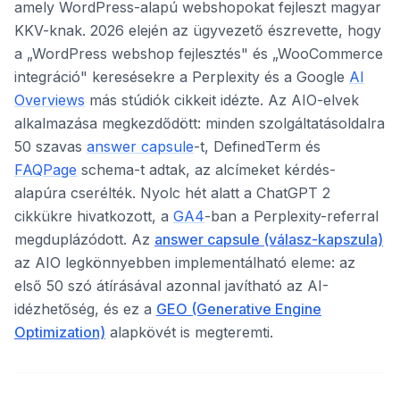
amely WordPress-alapú webshopokat fejleszt magyar
KKV-knak. 2026 elején az ügyvezető észrevette, hogy
a „WordPress webshop fejlesztés" és „WooCommerce
integráció" keresésekre a Perplexity és a Google
AI
Overviews
más stúdiók cikkeit idézte. Az AIO-elvek
alkalmazása megkezdődött: minden szolgáltatásoldalra
50 szavas
answer capsule
-t, DefinedTerm és
FAQPage
schema-t adtak, az alcímeket kérdés-
alapúra cserélték. Nyolc hét alatt a ChatGPT 2
cikkükre hivatkozott, a
GA4
-ban a Perplexity-referral
megduplázódott. Az
answer capsule (válasz-kapszula)
az AIO legkönnyebben implementálható eleme: az
első 50 szó átírásával azonnal javítható az AI-
idézhetőség, és ez a
GEO (Generative Engine
Optimization)
alapkövét is megteremti.