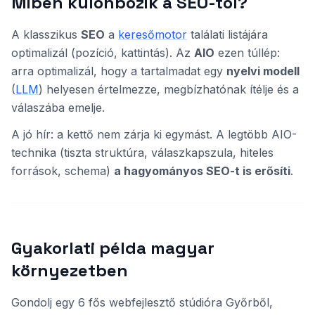
Miben különbözik a SEO-tól?
A klasszikus
SEO
a
keresőmotor
találati listájára
optimalizál (pozíció, kattintás). Az
AIO
ezen túllép:
arra optimalizál, hogy a tartalmadat egy
nyelvi modell
(
LLM
) helyesen értelmezze, megbízhatónak ítélje és a
válaszába emelje.
A jó hír: a kettő nem zárja ki egymást. A legtöbb AIO-
technika (tiszta struktúra, válaszkapszula, hiteles
források, schema)
a hagyományos SEO-t is erősíti
.
Gyakorlati példa magyar
környezetben
Gondolj egy 6 fős webfejlesztő stúdióra Győrből,