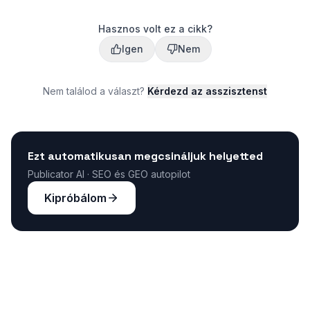
Hasznos volt ez a cikk?
Igen
Nem
Nem találod a választ?
Kérdezd az asszisztenst
Ezt automatikusan megcsináljuk helyetted
Publicator AI · SEO és GEO autopilot
Kipróbálom