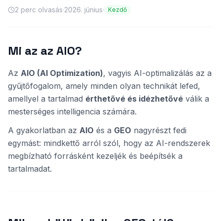
2
perc olvasás
·
2026. június
·
Kezdő
Mi az az AIO?
Az
AIO (AI Optimization)
, vagyis AI-optimalizálás az a
gyűjtőfogalom, amely minden olyan technikát lefed,
amellyel a tartalmad
érthetővé és idézhetővé
válik a
mesterséges intelligencia számára.
A gyakorlatban az
AIO
és a
GEO
nagyrészt fedi
egymást: mindkettő arról szól, hogy az AI-rendszerek
megbízható forrásként kezeljék és beépítsék a
tartalmadat.