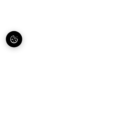
AI-tartalomgyártás magyaroknak. Egy hely, egy
előfizetés.
Termék
Megoldások
Blog publikáló
Vállalkozásoknak