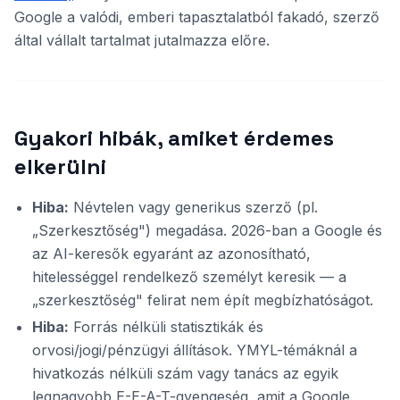
Google a valódi, emberi tapasztalatból fakadó, szerző
által vállalt tartalmat jutalmazza előre.
Gyakori hibák, amiket érdemes
elkerülni
Hiba:
Névtelen vagy generikus szerző (pl.
„Szerkesztőség") megadása. 2026-ban a Google és
az AI-keresők egyaránt az azonosítható,
hitelességgel rendelkező személyt keresik — a
„szerkesztőség" felirat nem épít megbízhatóságot.
Hiba:
Forrás nélküli statisztikák és
orvosi/jogi/pénzügyi állítások. YMYL-témáknál a
hivatkozás nélküli szám vagy tanács az egyik
legnagyobb E-E-A-T-gyengeség, amit a Google