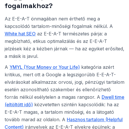
fogalmakhoz?
Az E-E-A-T önmagában nem érthető meg a
kapcsolódó tartalom-minőségi fogalmak nélkül. A
White hat SEO
az E-E-A-T természetes párja: a
megbízható, etikus optimalizálás és az E-E-A-T
jelzések kéz a kézben járnak — ha az egyiket erősíted,
a másik is javul.
A
YMYL (Your Money or Your Life)
kategória azért
kritikus, mert ott a Google a legszigorúbb E-E-A-T-
elvárásokat alkalmazza: orvosi, jogi, pénzügyi tartalom
esetén azonosítható szakember és ellenőrizhető
forrás nélkül esélytelen a magas rangsor. A
Dwell time
(eltöltött idő)
közvetetten szintén kapcsolódik: ha az
E-E-A-T magas, a tartalom minőségi, és a látogató
tovább marad az oldalon. A
Hasznos tartalom (Helpful
Content)
irányelvek az E-E-A-T elvekre épülnek: a