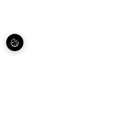
AI-tartalomgyártás magyaroknak. Egy hely, egy
előfizetés.
Termék
Megoldások
Blog publikáló
Vállalkozásoknak