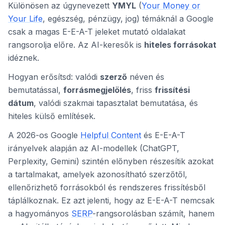
Különösen az úgynevezett
YMYL
(
Your Money or
Your Life
, egészség, pénzügy, jog) témáknál a Google
csak a magas E-E-A-T jeleket mutató oldalakat
rangsorolja előre. Az AI-keresők is
hiteles forrásokat
idéznek.
Hogyan erősítsd: valódi
szerző
néven és
bemutatással,
forrásmegjelölés
, friss
frissítési
dátum
, valódi szakmai tapasztalat bemutatása, és
hiteles külső említések.
A 2026-os Google
Helpful Content
és E-E-A-T
irányelvek alapján az AI-modellek (ChatGPT,
Perplexity, Gemini) szintén előnyben részesítik azokat
a tartalmakat, amelyek azonosítható szerzőtől,
ellenőrizhető forrásokból és rendszeres frissítésből
táplálkoznak. Ez azt jelenti, hogy az E-E-A-T nemcsak
a hagyományos
SERP
-rangsorolásban számít, hanem