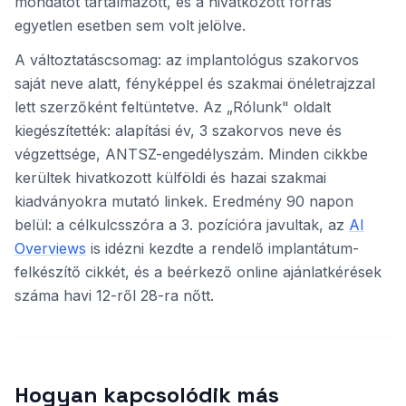
mondatot tartalmazott, és a hivatkozott forrás
egyetlen esetben sem volt jelölve.
A változtatáscsomag: az implantológus szakorvos
saját neve alatt, fényképpel és szakmai önéletrajzzal
lett szerzőként feltüntetve. Az „Rólunk" oldalt
kiegészítették: alapítási év, 3 szakorvos neve és
végzettsége, ANTSZ-engedélyszám. Minden cikkbe
kerültek hivatkozott külföldi és hazai szakmai
kiadványokra mutató linkek. Eredmény 90 napon
belül: a célkulcsszóra a 3. pozícióra javultak, az
AI
Overviews
is idézni kezdte a rendelő implantátum-
felkészítő cikkét, és a beérkező online ajánlatkérések
száma havi 12-ről 28-ra nőtt.
Hogyan kapcsolódik más