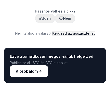
Hasznos volt ez a cikk?
Igen
Nem
Nem találod a választ?
Kérdezd az asszisztenst
Ezt automatikusan megcsináljuk helyetted
Publicator AI · SEO és GEO autopilot
Kipróbálom