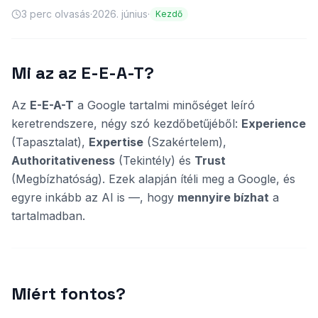
3
perc olvasás
·
2026. június
·
Kezdő
Mi az az E-E-A-T?
Az
E-E-A-T
a Google tartalmi minőséget leíró
keretrendszere, négy szó kezdőbetűjéből:
Experience
(Tapasztalat),
Expertise
(Szakértelem),
Authoritativeness
(Tekintély) és
Trust
(Megbízhatóság). Ezek alapján ítéli meg a Google, és
egyre inkább az AI is —, hogy
mennyire bízhat
a
tartalmadban.
Miért fontos?