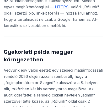
az AI-citálhatóságban is kulcstényező lett. Minden
egyes megbízhatósági jel —
HTTPS
, valódi „Rólunk"
oldal, szerző bio, linkelt forrás — hozzájárul ahhoz,
hogy a tartalmadat ne csak a Google, hanem az AI-
keresők is szívesebben emeljék ki.
Gyakorlati példa magyar
környezetben
Vegyünk egy valós esetet: egy szegedi magánfogászati
rendelő 2026 elején azzal szembesült, hogy a
„fogimplantátum ár Szeged" kulcsszóra a 8. helyen
állt, miközben két kis versenytársa megelőzte. Az
audit kiderítette: a rendelő cikkeit névtelen „admin"
szerzővel tette közzé, az „Rólunk" oldal csak 2