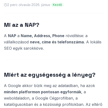
2
perc olvasás
·
2026. június
·
Kezdő
Mi az a NAP?
A
NAP
a
Name, Address, Phone
rövidítése: a
vállalkozásod
neve, címe és telefonszáma
. A lokális
SEO egyik sarokköve.
Miért az egységesség a lényeg?
A Google akkor bízik meg az adataidban, ha azok
minden platformon pontosan egyformák
, a
weboldaladon, a Google Cégprofilban, a
katalógusokban és a közösségi profilokban. Az eltérő