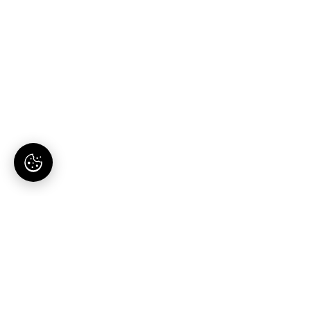
AI-tartalomgyártás magyaroknak. Egy hely, egy
előfizetés.