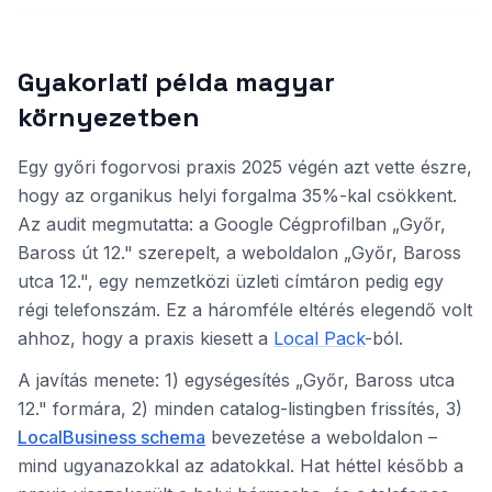
Gyakorlati példa magyar
környezetben
Egy győri fogorvosi praxis 2025 végén azt vette észre,
hogy az organikus helyi forgalma 35%-kal csökkent.
Az audit megmutatta: a Google Cégprofilban „Győr,
Baross út 12." szerepelt, a weboldalon „Győr, Baross
utca 12.", egy nemzetközi üzleti címtáron pedig egy
régi telefonszám. Ez a háromféle eltérés elegendő volt
ahhoz, hogy a praxis kiesett a
Local Pack
-ból.
A javítás menete: 1) egységesítés „Győr, Baross utca
12." formára, 2) minden catalog-listingben frissítés, 3)
LocalBusiness schema
bevezetése a weboldalon –
mind ugyanazokkal az adatokkal. Hat héttel később a