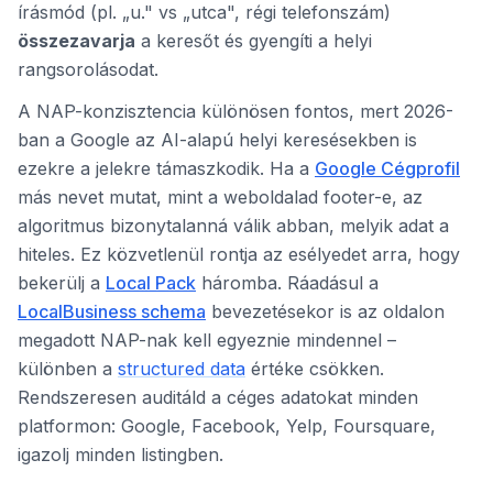
írásmód (pl. „u." vs „utca", régi telefonszám)
összezavarja
a keresőt és gyengíti a helyi
rangsorolásodat.
A NAP-konzisztencia különösen fontos, mert 2026-
ban a Google az AI-alapú helyi keresésekben is
ezekre a jelekre támaszkodik. Ha a
Google Cégprofil
más nevet mutat, mint a weboldalad footer-e, az
algoritmus bizonytalanná válik abban, melyik adat a
hiteles. Ez közvetlenül rontja az esélyedet arra, hogy
bekerülj a
Local Pack
háromba. Ráadásul a
LocalBusiness schema
bevezetésekor is az oldalon
megadott NAP-nak kell egyeznie mindennel –
különben a
structured data
értéke csökken.
Rendszeresen auditáld a céges adatokat minden
platformon: Google, Facebook, Yelp, Foursquare,
igazolj minden listingben.