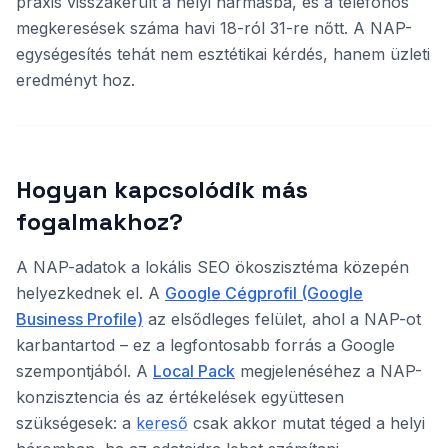
praxis visszakerült a helyi hármasba, és a telefonos
megkeresések száma havi 18-ról 31-re nőtt. A NAP-
egységesítés tehát nem esztétikai kérdés, hanem üzleti
eredményt hoz.
Hogyan kapcsolódik más
fogalmakhoz?
A NAP-adatok a lokális SEO ökoszisztéma közepén
helyezkednek el. A
Google Cégprofil (Google
Business Profile)
az elsődleges felület, ahol a NAP-ot
karbantartod – ez a legfontosabb forrás a Google
szempontjából. A
Local Pack
megjelenéséhez a NAP-
konzisztencia és az értékelések együttesen
szükségesek: a
kereső
csak akkor mutat téged a helyi