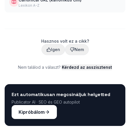
Lexikon A-Z
Hasznos volt ez a cikk?
Igen
Nem
Nem találod a választ?
Kérdezd az asszisztenst
Ezt automatikusan megcsináljuk helyetted
Publicator AI · SEO és GEO autopilot
Kipróbálom