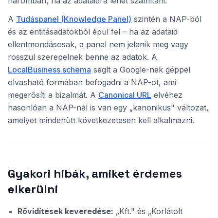
háromban, ha az adataidra lehet számítani.
A
Tudáspanel (Knowledge Panel)
szintén a NAP-ból
és az entitásadatokból épül fel – ha az adataid
ellentmondásosak, a panel nem jelenik meg vagy
rosszul szerepelnek benne az adatok. A
LocalBusiness schema
segít a Google-nek géppel
olvasható formában befogadni a NAP-ot, ami
megerősíti a bizalmát. A
Canonical URL
elvéhez
hasonlóan a NAP-nál is van egy „kanonikus" változat,
amelyet mindenütt következetesen kell alkalmazni.
Gyakori hibák, amiket érdemes
elkerülni
Rövidítések keveredése:
„Kft." és „Korlátolt