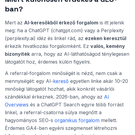
ban?
Mert az
AI-keresőkből érkező forgalom
is itt jelenik
meg: ha a ChatGPT (chatgpt.com) vagy a Perplexity
(perplexity.ai) idéz és linkel rád, az
ezeken keresztül
érkezik hivatkozási forgalomként. Ez
valós, kemény
bizonyíték
arra, hogy az AI-láthatóságod ténylegesen
látogatót hoz, érdemes külön figyelni.
A referral-forgalom minőségét is nézd, nem csak a
mennyiségét: egy AI-
kereső
egyetlen linke akár 10–20
minőségi látogatót hozhat, akik konkrét vásárlói
szándékkal érkeznek. 2026-ban, ahogy az
AI
Overviews
és a ChatGPT Search egyre több forrást
linkel, a referral-csatorna súlya megnőtt a
hagyományos SEO-s
organikus forgalom
mellett.
Érdemes GA4-ben egyéni szegmenset létrehozni