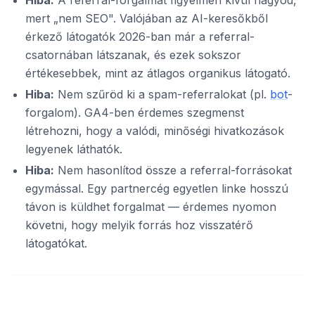
Hiba:
A referral-forgalmat figyelmen kívül hagyod,
mert „nem SEO". Valójában az AI-keresőkből
érkező látogatók 2026-ban már a referral-
csatornában látszanak, és ezek sokszor
értékesebbek, mint az átlagos organikus látogató.
Hiba:
Nem szűröd ki a spam-referralokat (pl.
bot
-
forgalom). GA4-ben érdemes szegmenst
létrehozni, hogy a valódi, minőségi hivatkozások
legyenek láthatók.
Hiba:
Nem hasonlítod össze a referral-forrásokat
egymással. Egy partnercég egyetlen linke hosszú
távon is küldhet forgalmat — érdemes nyomon
követni, hogy melyik forrás hoz visszatérő
látogatókat.