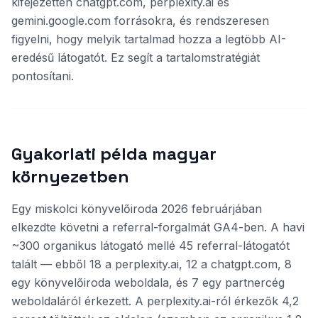
kifejezetten chatgpt.com, perplexity.ai és
gemini.google.com forrásokra, és rendszeresen
figyelni, hogy melyik tartalmad hozza a legtöbb AI-
eredésű látogatót. Ez segít a tartalomstratégiát
pontosítani.
Gyakorlati példa magyar
környezetben
Egy miskolci könyvelőiroda 2026 februárjában
elkezdte követni a referral-forgalmát GA4-ben. A havi
~300 organikus látogató mellé 45 referral-látogatót
talált — ebből 18 a perplexity.ai, 12 a chatgpt.com, 8
egy könyvelőiroda weboldala, és 7 egy partnercég
weboldaláról érkezett. A perplexity.ai-ról érkezők 4,2