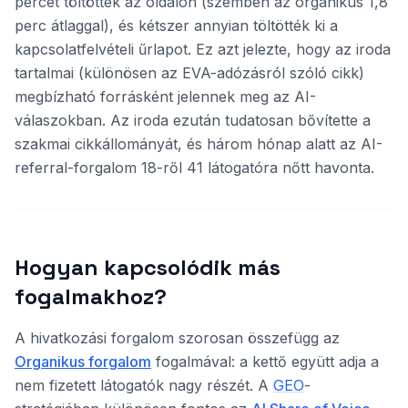
percet töltöttek az oldalon (szemben az organikus 1,8
perc átlaggal), és kétszer annyian töltötték ki a
kapcsolatfelvételi űrlapot. Ez azt jelezte, hogy az iroda
tartalmai (különösen az EVA-adózásról szóló cikk)
megbízható forrásként jelennek meg az AI-
válaszokban. Az iroda ezután tudatosan bővítette a
szakmai cikkállományát, és három hónap alatt az AI-
referral-forgalom 18-ről 41 látogatóra nőtt havonta.
Hogyan kapcsolódik más
fogalmakhoz?
A hivatkozási forgalom szorosan összefügg az
Organikus forgalom
fogalmával: a kettő együtt adja a
nem fizetett látogatók nagy részét. A
GEO
-