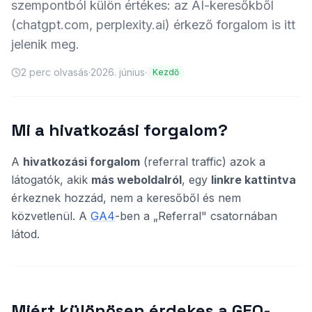
szempontból külön értékes: az AI-keresőkből
(chatgpt.com, perplexity.ai) érkező forgalom is itt
jelenik meg.
2
perc olvasás
·
2026. június
·
Kezdő
Mi a hivatkozási forgalom?
A
hivatkozási forgalom
(referral traffic) azok a
látogatók, akik
más weboldalról
, egy
linkre kattintva
érkeznek hozzád, nem a keresőből és nem
közvetlenül. A
GA4
-ben a „Referral" csatornában
látod.
Miért különösen érdekes a GEO-