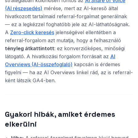
stratégiában különösen fontos az
AI Share of Voice
(AI részesedés)
mérése, mert az AI-kereső által
hivatkozott tartalmaid referral-forgalmat generálnak
— ez a legkézzel foghatóbb jele az AI-láthatóságnak.
A
Zero-click keresés
jelenségével ellentétben a
referral-forgalom azt mutatja, hogy a felhasználó
tényleg átkattintott
: ez konverzióképes, minőségi
látogató. A hivatkozási forgalom forrásait az
AI
Overviews (AI-összefoglaló)
kapcsán is érdemes
figyelni — ha az AI Overviews linkel rád, az is referral-
ként látszik GA4-ben.
Gyakori hibák, amiket érdemes
elkerülni