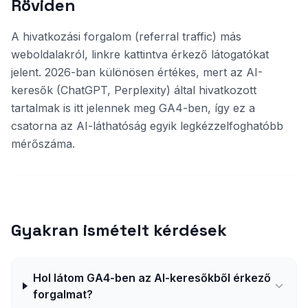
Röviden
A hivatkozási forgalom (referral traffic) más
weboldalakról, linkre kattintva érkező látogatókat
jelent. 2026-ban különösen értékes, mert az AI-
keresők (ChatGPT, Perplexity) által hivatkozott
tartalmak is itt jelennek meg GA4-ben, így ez a
csatorna az AI-láthatóság egyik legkézzelfoghatóbb
mérőszáma.
Gyakran ismételt kérdések
Hol látom GA4-ben az AI-keresőkből érkező
forgalmat?