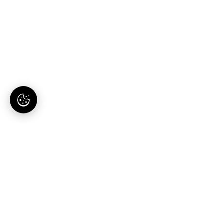
AI-tartalomgyártás magyaroknak. Egy hely, egy
előfizetés.