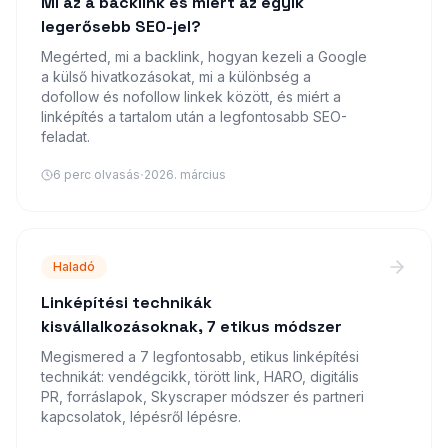
Mi az a backlink és miért az egyik
legerősebb SEO-jel?
Megérted, mi a backlink, hogyan kezeli a Google
a külső hivatkozásokat, mi a különbség a
dofollow és nofollow linkek között, és miért a
linképítés a tartalom után a legfontosabb SEO-
feladat.
·
6
perc olvasás
2026. március
Haladó
Linképítési technikák
kisvállalkozásoknak, 7 etikus módszer
Megismered a 7 legfontosabb, etikus linképítési
technikát: vendégcikk, törött link, HARO, digitális
PR, forráslapok, Skyscraper módszer és partneri
kapcsolatok, lépésről lépésre.