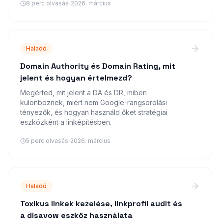
·
8
perc olvasás
2026. március
Haladó
Domain Authority és Domain Rating, mit
jelent és hogyan értelmezd?
Megérted, mit jelent a DA és DR, miben
különböznek, miért nem Google-rangsorolási
tényezők, és hogyan használd őket stratégiai
eszközként a linképítésben.
·
5
perc olvasás
2026. március
Haladó
Toxikus linkek kezelése, linkprofil audit és
a disavow eszköz használata