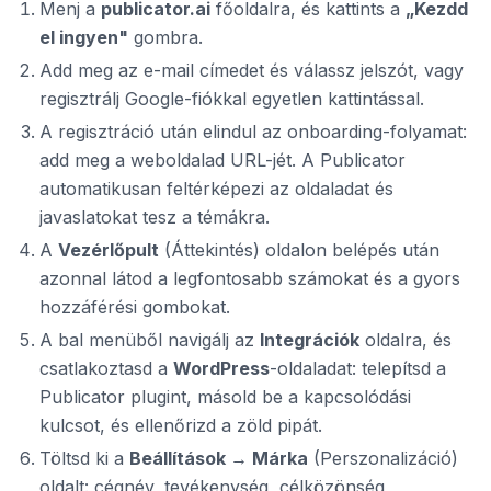
Menj a
publicator.ai
főoldalra, és kattints a
„Kezdd
el ingyen"
gombra.
Add meg az e-mail címedet és válassz jelszót, vagy
regisztrálj Google-fiókkal egyetlen kattintással.
A regisztráció után elindul az onboarding-folyamat:
add meg a weboldalad URL-jét. A Publicator
automatikusan feltérképezi az oldaladat és
javaslatokat tesz a témákra.
A
Vezérlőpult
(Áttekintés) oldalon belépés után
azonnal látod a legfontosabb számokat és a gyors
hozzáférési gombokat.
A bal menüből navigálj az
Integrációk
oldalra, és
csatlakoztasd a
WordPress
-oldaladat: telepítsd a
Publicator plugint, másold be a kapcsolódási
kulcsot, és ellenőrizd a zöld pipát.
Töltsd ki a
Beállítások → Márka
(Perszonalizáció)
oldalt: cégnév, tevékenység, célközönség,