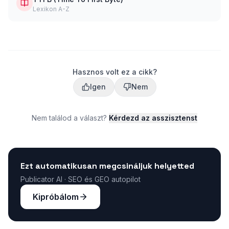
Lexikon A-Z
Hasznos volt ez a cikk?
Igen
Nem
Nem találod a választ?
Kérdezd az asszisztenst
Ezt automatikusan megcsináljuk helyetted
Publicator AI · SEO és GEO autopilot
Kipróbálom