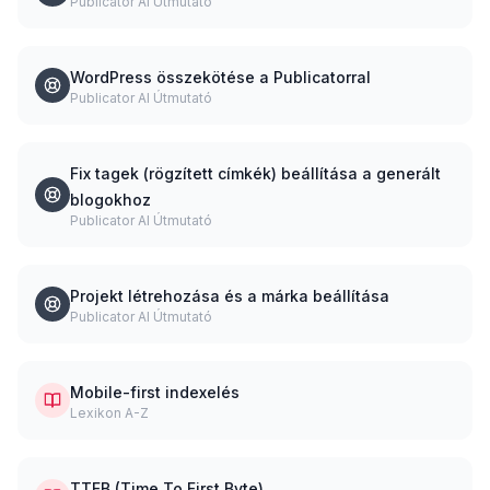
Publicator AI Útmutató
WordPress összekötése a Publicatorral
Publicator AI Útmutató
Fix tagek (rögzített címkék) beállítása a generált
blogokhoz
Publicator AI Útmutató
Projekt létrehozása és a márka beállítása
Publicator AI Útmutató
Mobile-first indexelés
Lexikon A-Z
TTFB (Time To First Byte)