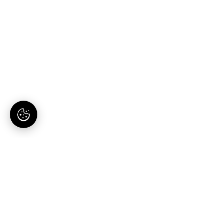
AI-tartalomgyártás magyaroknak. Egy hely, egy
előfizetés.