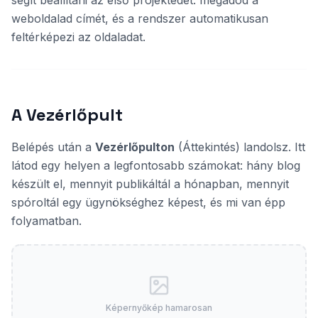
segít beállítani az első projektedet: megadod a
weboldalad címét, és a rendszer automatikusan
feltérképezi az oldaladat.
A Vezérlőpult
Belépés után a
Vezérlőpulton
(Áttekintés) landolsz. Itt
látod egy helyen a legfontosabb számokat: hány blog
készült el, mennyit publikáltál a hónapban, mennyit
spóroltál egy ügynökséghez képest, és mi van épp
folyamatban.
Képernyőkép hamarosan