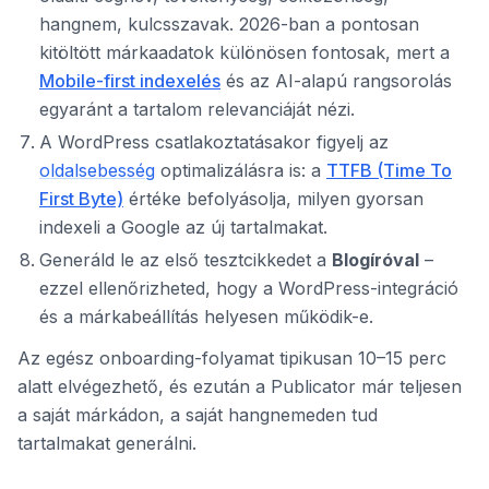
hangnem, kulcsszavak. 2026-ban a pontosan
kitöltött márkaadatok különösen fontosak, mert a
Mobile-first indexelés
és az AI-alapú rangsorolás
egyaránt a tartalom relevanciáját nézi.
A WordPress csatlakoztatásakor figyelj az
oldalsebesség
optimalizálásra is: a
TTFB (Time To
First Byte)
értéke befolyásolja, milyen gyorsan
indexeli a Google az új tartalmakat.
Generáld le az első tesztcikkedet a
Blogíróval
–
ezzel ellenőrizheted, hogy a WordPress-integráció
és a márkabeállítás helyesen működik-e.
Az egész onboarding-folyamat tipikusan 10–15 perc
alatt elvégezhető, és ezután a Publicator már teljesen
a saját márkádon, a saját hangnemeden tud
tartalmakat generálni.