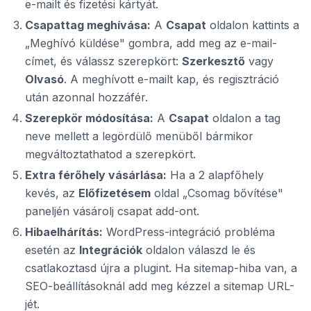
e-mailt és fizetési kártyát.
Csapattag meghívása:
A
Csapat
oldalon kattints a
„Meghívó küldése" gombra, add meg az e-mail-
címet, és válassz szerepkört:
Szerkesztő
vagy
Olvasó
. A meghívott e-mailt kap, és regisztráció
után azonnal hozzáfér.
Szerepkör módosítása:
A
Csapat
oldalon a tag
neve mellett a legördülő menüből bármikor
megváltoztathatod a szerepkört.
Extra férőhely vásárlása:
Ha a 2 alapfőhely
kevés, az
Előfizetésem
oldal „Csomag bővítése"
paneljén vásárolj csapat add-ont.
Hibaelhárítás:
WordPress-integráció probléma
esetén az
Integrációk
oldalon válaszd le és
csatlakoztasd újra a plugint. Ha sitemap-hiba van, a
SEO-beállításoknál add meg kézzel a sitemap URL-
jét.