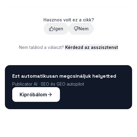
Hasznos volt ez a cikk?
Igen
Nem
Nem találod a választ?
Kérdezd az asszisztenst
Ezt automatikusan megcsináljuk helyetted
Publicator AI · SEO és GEO autopilot
Kipróbálom