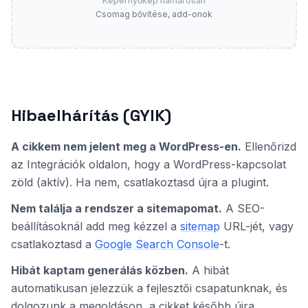
Képernyőkép hamarosan
Csomag bővítése, add-onok
Hibaelhárítás (GYIK)
A cikkem nem jelent meg a WordPress-en.
Ellenőrizd
az Integrációk oldalon, hogy a WordPress-kapcsolat
zöld (aktív). Ha nem, csatlakoztasd újra a plugint.
Nem találja a rendszer a sitemapomat.
A SEO-
beállításoknál add meg kézzel a
sitemap
URL-jét, vagy
csatlakoztasd a
Google Search Console
-t.
Hibát kaptam generálás közben.
A hibát
automatikusan jelezzük a fejlesztői csapatunknak, és
dolgozunk a megoldáson, a cikket később újra