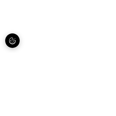
AI-tartalomgyártás magyaroknak. Egy hely, egy
előfizetés.
Termék
Megoldások