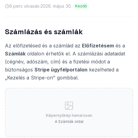
6
perc olvasás
·
2026. május 30.
·
Kezdő
Számlázás és számlák
Az előfizetésed és a számláid az
Előfizetésem
és a
Számlák
oldalon érhetők el. A számlázási adataidat
(cégnév, adószám, cím) és a fizetési módot a
biztonságos
Stripe ügyfélportálon
kezelheted a
„Kezelés a Stripe-on" gombbal.
Képernyőkép hamarosan
A Számlák oldal