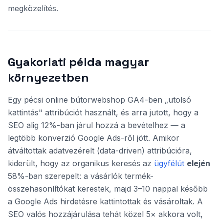
megközelítés.
Gyakorlati példa magyar
környezetben
Egy pécsi online bútorwebshop GA4-ben „utolsó
kattintás" attribúciót használt, és arra jutott, hogy a
SEO alig 12%-ban járul hozzá a bevételhez — a
legtöbb konverzió Google Ads-ről jött. Amikor
átváltottak adatvezérelt (data-driven) attribúcióra,
kiderült, hogy az organikus keresés az
ügyfélút
elején
58%-ban szerepelt: a vásárlók termék-
összehasonlítókat kerestek, majd 3–10 nappal később
a Google Ads hirdetésre kattintottak és vásároltak. A
SEO valós hozzájárulása tehát közel 5× akkora volt,