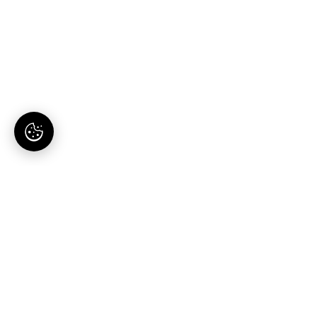
AI-tartalomgyártás magyaroknak. Egy hely, egy
előfizetés.