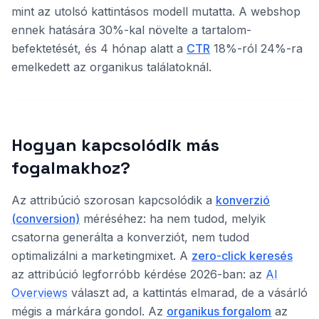
mint az utolsó kattintásos modell mutatta. A webshop
ennek hatására 30%-kal növelte a tartalom-
befektetését, és 4 hónap alatt a
CTR
18%-ról 24%-ra
emelkedett az organikus találatoknál.
Hogyan kapcsolódik más
fogalmakhoz?
Az attribúció szorosan kapcsolódik a
konverzió
(conversion)
méréséhez: ha nem tudod, melyik
csatorna generálta a konverziót, nem tudod
optimalizálni a marketingmixet. A
zero-click keresés
az attribúció legforróbb kérdése 2026-ban: az
AI
Overviews
választ ad, a kattintás elmarad, de a vásárló
mégis a márkára gondol. Az
organikus forgalom
az