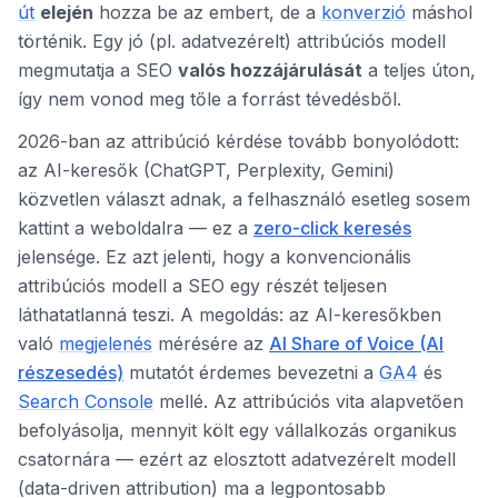
út
elején
hozza be az embert, de a
konverzió
máshol
történik. Egy jó (pl. adatvezérelt) attribúciós modell
megmutatja a SEO
valós hozzájárulását
a teljes úton,
így nem vonod meg tőle a forrást tévedésből.
2026-ban az attribúció kérdése tovább bonyolódott:
az AI-keresők (ChatGPT, Perplexity, Gemini)
közvetlen választ adnak, a felhasználó esetleg sosem
kattint a weboldalra — ez a
zero-click keresés
jelensége. Ez azt jelenti, hogy a konvencionális
attribúciós modell a SEO egy részét teljesen
láthatatlanná teszi. A megoldás: az AI-keresőkben
való
megjelenés
mérésére az
AI Share of Voice (AI
részesedés)
mutatót érdemes bevezetni a
GA4
és
Search Console
mellé. Az attribúciós vita alapvetően
befolyásolja, mennyit költ egy vállalkozás organikus
csatornára — ezért az elosztott adatvezérelt modell
(data-driven attribution) ma a legpontosabb