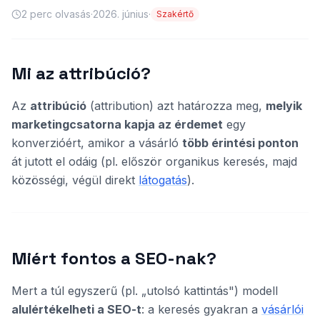
2
perc olvasás
·
2026. június
·
Szakértő
Mi az attribúció?
Az
attribúció
(attribution) azt határozza meg,
melyik
marketingcsatorna kapja az érdemet
egy
konverzióért, amikor a vásárló
több érintési ponton
át jutott el odáig (pl. először organikus keresés, majd
közösségi, végül direkt
látogatás
).
Miért fontos a SEO-nak?
Mert a túl egyszerű (pl. „utolsó kattintás") modell
alulértékelheti a SEO-t
: a keresés gyakran a
vásárlói