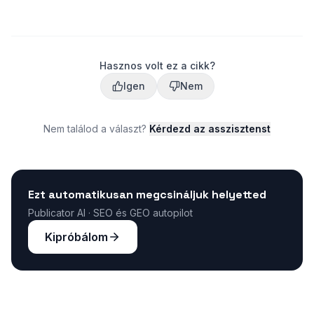
Hasznos volt ez a cikk?
Igen
Nem
Nem találod a választ?
Kérdezd az asszisztenst
Ezt automatikusan megcsináljuk helyetted
Publicator AI · SEO és GEO autopilot
Kipróbálom