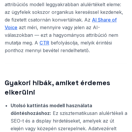
attribúciós modell leggyakrabban alulértékelt eleme:
az ügyfelek sokszor organikus kereséssel kezdenek,
de fizetett csatornán konvertálnak. Az
AI Share of
Voice
azt méri, mennyire vagy jelen az AI-
válaszokban — ezt a hagyományos attribúció nem
mutatja meg. A
CTR
befolyásolja, melyik érintési
ponthoz mennyi bevétel rendelhetető.
Gyakori hibák, amiket érdemes
elkerülni
Utolsó kattintás modell használata
döntéshozáshoz:
Ez szisztematikusan alulértékeli a
SEO-t és a display hirdetéseket, amelyek az út
elején vagy közepén szerepelnek. Adatvezérelt