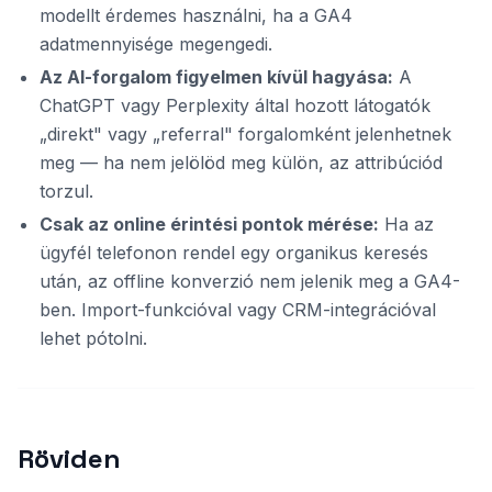
modellt érdemes használni, ha a GA4
adatmennyisége megengedi.
Az AI-forgalom figyelmen kívül hagyása:
A
ChatGPT vagy Perplexity által hozott látogatók
„direkt" vagy „referral" forgalomként jelenhetnek
meg — ha nem jelölöd meg külön, az attribúciód
torzul.
Csak az online érintési pontok mérése:
Ha az
ügyfél telefonon rendel egy organikus keresés
után, az offline konverzió nem jelenik meg a GA4-
ben. Import-funkcióval vagy CRM-integrációval
lehet pótolni.
Röviden