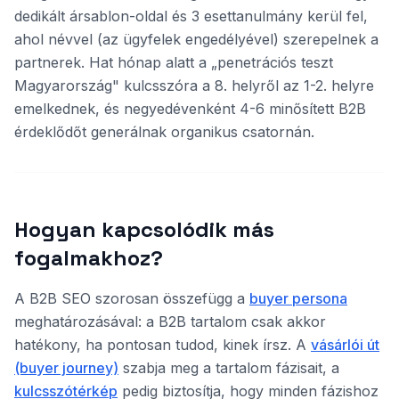
dedikált ársablon-oldal és 3 esettanulmány kerül fel,
ahol névvel (az ügyfelek engedélyével) szerepelnek a
partnerek. Hat hónap alatt a „penetrációs teszt
Magyarország" kulcsszóra a 8. helyről az 1-2. helyre
emelkednek, és negyedévenként 4-6 minősített B2B
érdeklődőt generálnak organikus csatornán.
Hogyan kapcsolódik más
fogalmakhoz?
A B2B SEO szorosan összefügg a
buyer persona
meghatározásával: a B2B tartalom csak akkor
hatékony, ha pontosan tudod, kinek írsz. A
vásárlói út
(buyer journey)
szabja meg a tartalom fázisait, a
kulcsszótérkép
pedig biztosítja, hogy minden fázishoz