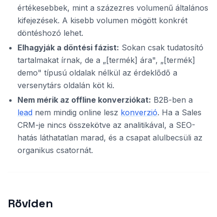
értékesebbek, mint a százezres volumenű általános
kifejezések. A kisebb volumen mögött konkrét
döntéshozó lehet.
Elhagyják a döntési fázist:
Sokan csak tudatosító
tartalmakat írnak, de a „[termék] ára", „[termék]
demo" típusú oldalak nélkül az érdeklődő a
versenytárs oldalán köt ki.
Nem mérik az offline konverziókat:
B2B-ben a
lead
nem mindig online lesz
konverzió
. Ha a Sales
CRM-je nincs összekötve az analitikával, a SEO-
hatás láthatatlan marad, és a csapat alulbecsüli az
organikus csatornát.
Röviden