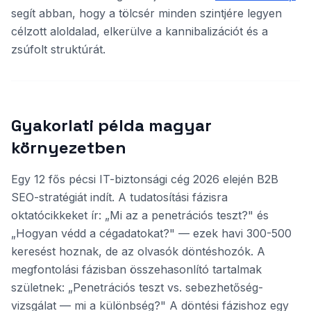
segít abban, hogy a tölcsér minden szintjére legyen
célzott aloldalad, elkerülve a kannibalizációt és a
zsúfolt struktúrát.
Gyakorlati példa magyar
környezetben
Egy 12 fős pécsi IT-biztonsági cég 2026 elején B2B
SEO-stratégiát indít. A tudatosítási fázisra
oktatócikkeket ír: „Mi az a penetrációs teszt?" és
„Hogyan védd a cégadatokat?" — ezek havi 300-500
keresést hoznak, de az olvasók döntéshozók. A
megfontolási fázisban összehasonlító tartalmak
születnek: „Penetrációs teszt vs. sebezhetőség-
vizsgálat — mi a különbség?" A döntési fázishoz egy