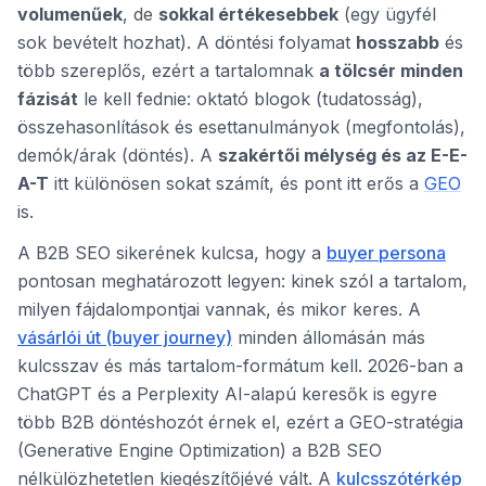
volumenűek
, de
sokkal értékesebbek
(egy ügyfél
sok bevételt hozhat). A döntési folyamat
hosszabb
és
több szereplős, ezért a tartalomnak
a tölcsér minden
fázisát
le kell fednie: oktató blogok (tudatosság),
összehasonlítások és esettanulmányok (megfontolás),
demók/árak (döntés). A
szakértői mélység és az E-E-
A-T
itt különösen sokat számít, és pont itt erős a
GEO
is.
A B2B SEO sikerének kulcsa, hogy a
buyer persona
pontosan meghatározott legyen: kinek szól a tartalom,
milyen fájdalompontjai vannak, és mikor keres. A
vásárlói út (buyer journey)
minden állomásán más
kulcsszav és más tartalom-formátum kell. 2026-ban a
ChatGPT és a Perplexity AI-alapú keresők is egyre
több B2B döntéshozót érnek el, ezért a GEO-stratégia
(Generative Engine Optimization) a B2B SEO
nélkülözhetetlen kiegészítőjévé vált. A
kulcsszótérkép