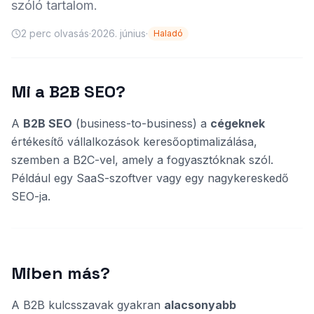
szóló tartalom.
2
perc olvasás
·
2026. június
·
Haladó
Mi a B2B SEO?
A
B2B SEO
(business-to-business) a
cégeknek
értékesítő vállalkozások keresőoptimalizálása,
szemben a B2C-vel, amely a fogyasztóknak szól.
Például egy SaaS-szoftver vagy egy nagykereskedő
SEO-ja.
Miben más?
A B2B kulcsszavak gyakran
alacsonyabb