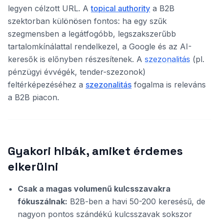
legyen célzott URL. A
topical authority
a B2B
szektorban különösen fontos: ha egy szűk
szegmensben a legátfogóbb, legszakszerűbb
tartalomkínálattal rendelkezel, a Google és az AI-
keresők is előnyben részesítenek. A
szezonalitás
(pl.
pénzügyi évvégék, tender-szezonok)
feltérképezéséhez a
szezonalitás
fogalma is releváns
a B2B piacon.
Gyakori hibák, amiket érdemes
elkerülni
Csak a magas volumenű kulcsszavakra
fókuszálnak:
B2B-ben a havi 50-200 keresésű, de
nagyon pontos szándékú kulcsszavak sokszor