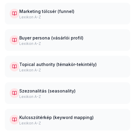
Marketing tölcsér (funnel)
Lexikon A-Z
Buyer persona (vásárlói profil)
Lexikon A-Z
Topical authority (témakör-tekintély)
Lexikon A-Z
Szezonalitás (seasonality)
Lexikon A-Z
Kulcsszótérkép (keyword mapping)
Lexikon A-Z