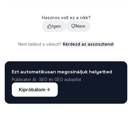
Hasznos volt ez a cikk?
Igen
Nem
Nem találod a választ?
Kérdezd az asszisztenst
Ezt automatikusan megcsináljuk helyetted
Publicator AI · SEO és GEO autopilot
Kipróbálom