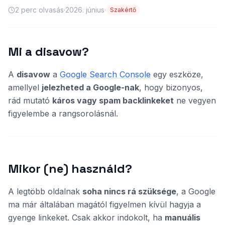
2
perc olvasás
·
2026. június
·
Szakértő
Mi a disavow?
A
disavow
a
Google Search Console
egy eszköze,
amellyel
jelezheted a Google-nak
, hogy bizonyos,
rád mutató
káros vagy spam backlinkeket
ne vegyen
figyelembe a rangsorolásnál.
Mikor (ne) használd?
A legtöbb oldalnak
soha nincs rá szüksége
, a Google
ma már általában magától figyelmen kívül hagyja a
gyenge linkeket. Csak akkor indokolt, ha
manuális