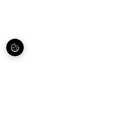
AI-tartalomgyártás magyaroknak. Egy hely, egy
előfizetés.
Termék
Megoldások