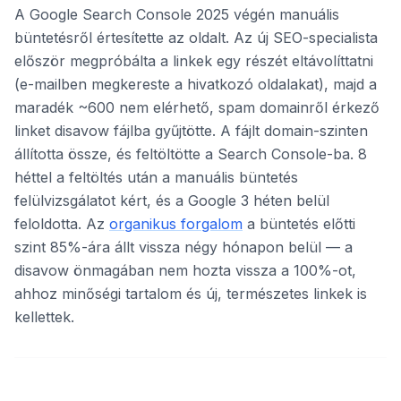
A Google Search Console 2025 végén manuális
büntetésről értesítette az oldalt. Az új SEO-specialista
először megpróbálta a linkek egy részét eltávolíttatni
(e-mailben megkereste a hivatkozó oldalakat), majd a
maradék ~600 nem elérhető, spam domainről érkező
linket disavow fájlba gyűjtötte. A fájlt domain-szinten
állította össze, és feltöltötte a Search Console-ba. 8
héttel a feltöltés után a manuális büntetés
felülvizsgálatot kért, és a Google 3 héten belül
feloldotta. Az
organikus forgalom
a büntetés előtti
szint 85%-ára állt vissza négy hónapon belül — a
disavow önmagában nem hozta vissza a 100%-ot,
ahhoz minőségi tartalom és új, természetes linkek is
kellettek.