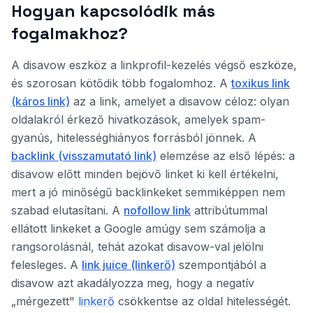
Hogyan kapcsolódik más
fogalmakhoz?
A disavow eszköz a linkprofil-kezelés végső eszköze,
és szorosan kötődik több fogalomhoz. A
toxikus link
(káros link)
az a link, amelyet a disavow céloz: olyan
oldalakról érkező hivatkozások, amelyek spam-
gyanús, hitelességhiányos forrásból jönnek. A
backlink (visszamutató link)
elemzése az első lépés: a
disavow előtt minden bejövő linket ki kell értékelni,
mert a jó minőségű backlinkeket semmiképpen nem
szabad elutasítani. A
nofollow link
attribútummal
ellátott linkeket a Google amúgy sem számolja a
rangsorolásnál, tehát azokat disavow-val jelölni
felesleges. A
link juice (linkerő)
szempontjából a
disavow azt akadályozza meg, hogy a negatív
„mérgezett"
linkerő
csökkentse az oldal hitelességét.