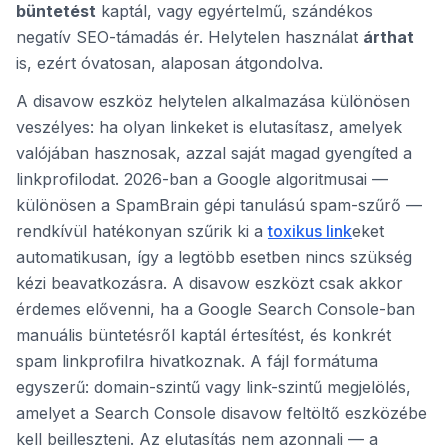
büntetést
kaptál, vagy egyértelmű, szándékos
negatív SEO-támadás ér. Helytelen használat
árthat
is, ezért óvatosan, alaposan átgondolva.
A disavow eszköz helytelen alkalmazása különösen
veszélyes: ha olyan linkeket is elutasítasz, amelyek
valójában hasznosak, azzal saját magad gyengíted a
linkprofilodat. 2026-ban a Google algoritmusai —
különösen a SpamBrain gépi tanulású spam-szűrő —
rendkívül hatékonyan szűrik ki a
toxikus link
eket
automatikusan, így a legtöbb esetben nincs szükség
kézi beavatkozásra. A disavow eszközt csak akkor
érdemes elővenni, ha a Google Search Console-ban
manuális büntetésről kaptál értesítést, és konkrét
spam linkprofilra hivatkoznak. A fájl formátuma
egyszerű: domain-szintű vagy link-szintű megjelölés,
amelyet a Search Console disavow feltöltő eszközébe
kell beilleszteni. Az elutasítás nem azonnali — a