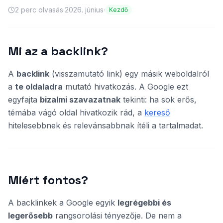
2
perc olvasás
·
2026. június
·
Kezdő
Mi az a backlink?
A
backlink
(visszamutató link) egy másik weboldalról
a
te oldaladra
mutató hivatkozás. A Google ezt
egyfajta
bizalmi szavazatnak
tekinti: ha sok erős,
témába vágó oldal hivatkozik rád, a
kereső
hitelesebbnek és relevánsabbnak ítéli a tartalmadat.
Miért fontos?
A backlinkek a Google egyik
legrégebbi és
legerősebb
rangsorolási tényezője. De nem a