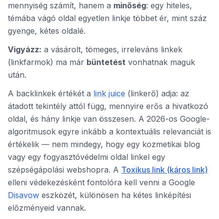
mennyiség számít, hanem a
minőség
: egy hiteles,
témába vágó oldal egyetlen linkje többet ér, mint száz
gyenge, kétes oldalé.
Vigyázz:
a vásárolt, tömeges, irreleváns linkek
(linkfarmok) ma már
büntetést
vonhatnak maguk
után.
A backlinkek értékét a
link juice
(linkerő) adja: az
átadott tekintély attól függ, mennyire erős a hivatkozó
oldal, és hány linkje van összesen. A 2026-os Google-
algoritmusok egyre inkább a kontextuális relevanciát is
értékelik — nem mindegy, hogy egy kozmetikai blog
vagy egy fogyasztóvédelmi oldal linkel egy
szépségápolási webshopra. A
Toxikus link (káros link)
elleni védekezésként fontolóra kell venni a Google
Disavow
eszközét, különösen ha kétes linképítési
előzményeid vannak.