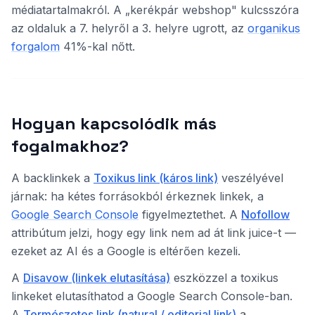
médiatartalmakról. A „kerékpár webshop" kulcsszóra
az oldaluk a 7. helyről a 3. helyre ugrott, az
organikus
forgalom
41%-kal nőtt.
Hogyan kapcsolódik más
fogalmakhoz?
A backlinkek a
Toxikus link (káros link)
veszélyével
járnak: ha kétes forrásokból érkeznek linkek, a
Google Search Console
figyelmeztethet. A
Nofollow
attribútum jelzi, hogy egy link nem ad át link juice-t —
ezeket az AI és a Google is eltérően kezeli.
A
Disavow (linkek elutasítása)
eszközzel a toxikus
linkeket elutasíthatod a Google Search Console-ban.
A
Természetes link (natural / editorial link)
a