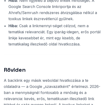
Hiba:
Nem figyeled a bejövő linkek minőségét. A
Google Search Console linkriportja és az
Ahrefs/Semrush rendszeres átvizsgálása nélkül a
toxikus linkek észrevétlenül gyűlnek.
Hiba:
Csak a linkmennyi-séget célzod, nem a
tematikai relevanciát. Egy iparág-idegen, erős portál
linkje kevesebbet ér, mint egy kisebb, de
tematikailag illeszkedő oldal hivatkozása.
Röviden
A backlink egy másik weboldal hivatkozása a te
oldaladra — a Google „szavazatként" értelmezi. 2026-
ban a mennyiségnél fontosabb a minőség és a
relevancia: kevés, erős, tematikusan illeszkedő link
többet ér száz gyenge linknél. A toxikus linkeket a