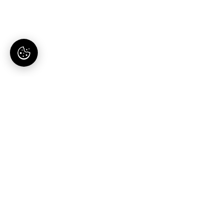
AI-tartalomgyártás magyaroknak. Egy hely, egy
előfizetés.
Termék
Megoldások
Blog publikáló
Vállalkozásoknak
Autopilot
Webshopoknak
Hamarosan