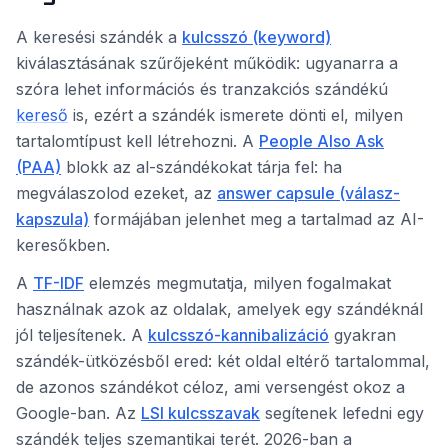
A keresési szándék a
kulcsszó (keyword)
kiválasztásának szűrőjeként működik: ugyanarra a
szóra lehet információs és tranzakciós szándékú
kereső
is, ezért a szándék ismerete dönti el, milyen
tartalomtípust kell létrehozni. A
People Also Ask
(PAA)
blokk az al-szándékokat tárja fel: ha
megválaszolod ezeket, az
answer capsule (válasz-
kapszula)
formájában jelenhet meg a tartalmad az AI-
keresőkben.
A
TF-IDF
elemzés megmutatja, milyen fogalmakat
használnak azok az oldalak, amelyek egy szándéknál
jól teljesítenek. A
kulcsszó-kannibalizáció
gyakran
szándék-ütközésből ered: két oldal eltérő tartalommal,
de azonos szándékot céloz, ami versengést okoz a
Google-ban. Az
LSI kulcsszavak
segítenek lefedni egy
szándék teljes szemantikai terét. 2026-ban a