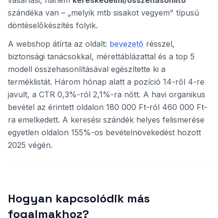
vásárlási, hanem
kereskedelmi/összehasonlító
szándéka van – „melyik mtb sisakot vegyem" típusú
döntéselőkészítés folyik.
A webshop átírta az oldalt:
bevezető
résszel,
biztonsági tanácsokkal, mérettáblázattal és a top 5
modell összehasonlításával egészítette ki a
terméklistát. Három hónap alatt a pozíció 14-ről 4-re
javult, a CTR 0,3%-ról 2,1%-ra nőtt. A havi organikus
bevétel az érintett oldalon 180 000 Ft-ról 460 000 Ft-
ra emelkedett. A keresési szándék helyes felismerése
egyetlen oldalon 155%-os bevételnövekedést hozott
2025 végén.
Hogyan kapcsolódik más
fogalmakhoz?