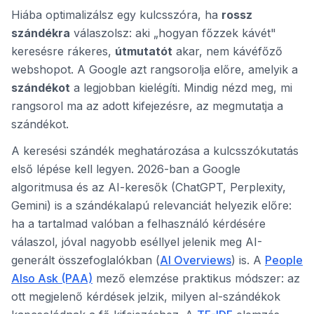
Hiába optimalizálsz egy kulcsszóra, ha
rossz
szándékra
válaszolsz: aki „hogyan főzzek kávét"
keresésre rákeres,
útmutatót
akar, nem kávéfőző
webshopot. A Google azt rangsorolja előre, amelyik a
szándékot
a legjobban kielégíti. Mindig nézd meg, mi
rangsorol ma az adott kifejezésre, az megmutatja a
szándékot.
A keresési szándék meghatározása a kulcsszókutatás
első lépése kell legyen. 2026-ban a Google
algoritmusa és az AI-keresők (ChatGPT, Perplexity,
Gemini) is a szándékalapú relevanciát helyezik előre:
ha a tartalmad valóban a felhasználó kérdésére
válaszol, jóval nagyobb eséllyel jelenik meg AI-
generált összefoglalókban (
AI Overviews
) is. A
People
Also Ask (PAA)
mező elemzése praktikus módszer: az
ott megjelenő kérdések jelzik, milyen al-szándékok