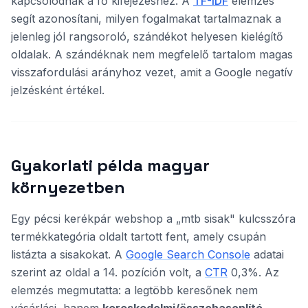
kapcsolódnak a fő kifejezéshez. A
TF-IDF
elemzés
segít azonosítani, milyen fogalmakat tartalmaznak a
jelenleg jól rangsoroló, szándékot helyesen kielégítő
oldalak. A szándéknak nem megfelelő tartalom magas
visszafordulási arányhoz vezet, amit a Google negatív
jelzésként értékel.
Gyakorlati példa magyar
környezetben
Egy pécsi kerékpár webshop a „mtb sisak" kulcsszóra
termékkategória oldalt tartott fent, amely csupán
listázta a sisakokat. A
Google Search Console
adatai
szerint az oldal a 14. pozíción volt, a
CTR
0,3%. Az
elemzés megmutatta: a legtöbb keresőnek nem