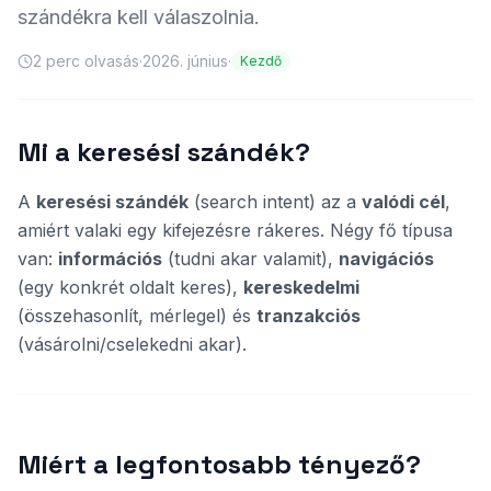
szándékra kell válaszolnia.
2
perc olvasás
·
2026. június
·
Kezdő
Mi a keresési szándék?
A
keresési szándék
(search intent) az a
valódi cél
,
amiért valaki egy kifejezésre rákeres. Négy fő típusa
van:
információs
(tudni akar valamit),
navigációs
(egy konkrét oldalt keres),
kereskedelmi
(összehasonlít, mérlegel) és
tranzakciós
(vásárolni/cselekedni akar).
Miért a legfontosabb tényező?