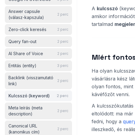
A
kulcsszó
(keywor
Answer capsule
2
perc
amikor információt
(válasz-kapszula)
tartalmad
megjele
Zero-click keresés
2
perc
Query fan-out
2
perc
AI Share of Voice
2
perc
Miért fontos
Entitás (entity)
3
perc
Ha olyan kulcssza
Backlink (visszamutató
vásárlásra kész lá
2
perc
link)
olyan fontos, mint
kávéfőzőt venni.
Kulcsszó (keyword)
2
perc
A kulcsszókutatás 
Meta leírás (meta
2
perc
eltolódott: ma már
description)
fedni, hogy a
quer
Canonical URL
illeszkedő, és reál
2
perc
(kanonikus cím)