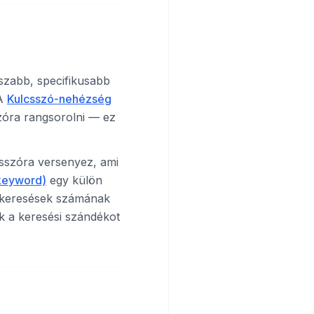
zabb, specifikusabb
 A
Kulcsszó-nehézség
zóra rangsorolni — ez
csszóra versenyez, ami
keyword)
egy külön
kakeresések számának
k a keresési szándékot