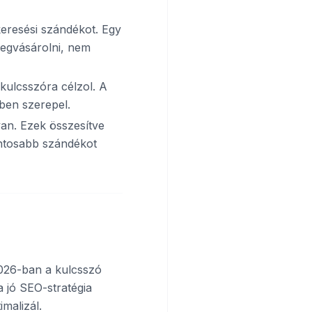
eresési szándékot. Egy
megvásárolni, nem
kulcsszóra célzol. A
bben szerepel.
an. Ezek összesítve
ontosabb szándékot
2026-ban a kulcsszó
 jó SEO-stratégia
malizál.