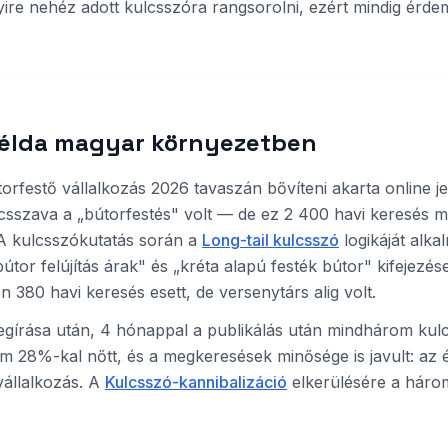
re nehéz adott kulcsszóra rangsorolni, ezért mindig érdeme
példa magyar környezetben
orfestő vállalkozás 2026 tavaszán bővíteni akarta online je
sszava a „bútorfestés" volt — de ez 2 400 havi keresés me
. A kulcsszókutatás során a
Long-tail kulcsszó
logikáját alka
útor felújítás árak" és „kréta alapú festék bútor" kifejezés
 380 havi keresés esett, de versenytárs alig volt.
gírása után, 4 hónappal a publikálás után mindhárom kulc
om 28%-kal nőtt, és a megkeresések minősége is javult: az
 vállalkozás. A
Kulcsszó-kannibalizáció
elkerülésére a három