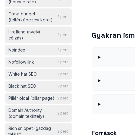
(bounce rate)
Crawl budget
2
perc
(feltérképezési keret)
Hreflang (nyelvi
Gyakran ism
2
perc
célzás)
Noindex
2
perc
Nofollow link
2
perc
White hat SEO
2
perc
Black hat SEO
2
perc
Pillér oldal (pillar page)
2
perc
Domain Authority
2
perc
(domain tekintély)
Rich snippet (gazdag
2
perc
Források
találat)