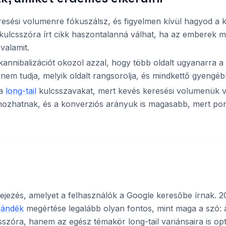
esési volumenre fókuszálsz, és figyelmen kívül hagyod a k
kulcsszóra írt cikk haszontalanná válhat, ha az emberek 
valamit.
annibalizációt okozol azzal, hogy több oldalt ugyanarra a 
nem tudja, melyik oldalt rangsorolja, és mindkettő gyengé
 a
long-tail
kulcsszavakat, mert kevés keresési volumenük v
hozhatnak, és a konverziós arányuk is magasabb, mert p
fejezés, amelyet a felhasználók a Google keresőbe írnak. 
zándék
megértése legalább olyan fontos, mint maga a szó: a
szóra, hanem az egész témakör long-tail variánsaira is opti