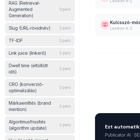
Lexikon A-Z
RAG (Retrieval-
Augmented
3
perc
Generation)
Kulcsszó-mód
Slug (URL-rövidnév)
2
perc
Lexikon A-Z
TF-IDF
2
perc
Link juice (linkerő)
2
perc
Dwell time (eltöltött
2
perc
idő)
CRO (konverzió-
2
perc
optimalizálás)
Márkaemlítés (brand
2
perc
mention)
Algoritmusfrissítés
2
perc
Ezt automatik
(algorithm update)
Publicator AI · S