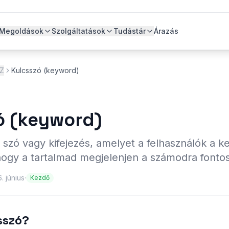
Megoldások
Szolgáltatások
Tudástár
Árazás
-Z
Kulcsszó (keyword)
ó (keyword)
 szó vagy kifejezés, amelyet a felhasználók a k
ogy a tartalmad megjelenjen a számodra fontos
. június
·
Kezdő
sszó?