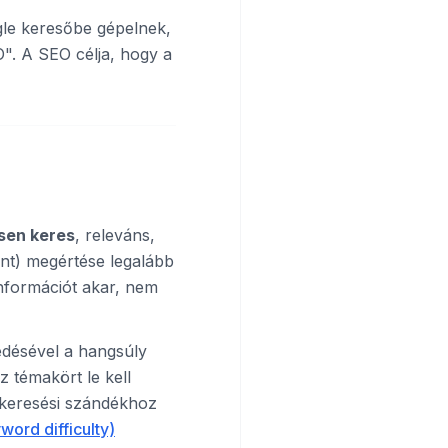
gle keresőbe gépelnek,
". A SEO célja, hogy a
sen keres
, releváns,
ent) megértése legalább
információt akar, nem
edésével a hangsúly
z témakört le kell
, keresési szándékhoz
ord difficulty)