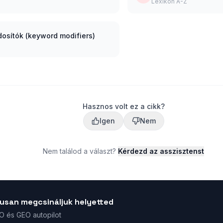
Lexikon A-Z
osítók (keyword modifiers)
Hasznos volt ez a cikk?
Igen
Nem
Nem találod a választ?
Kérdezd az asszisztenst
usan megcsináljuk helyetted
EO és GEO autopilot