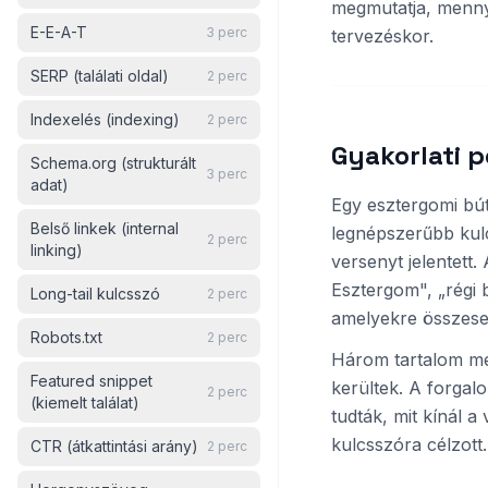
megmutatja, mennyi
E-E-A-T
3
perc
tervezéskor.
SERP (találati oldal)
2
perc
Indexelés (indexing)
2
perc
Gyakorlati 
Schema.org (strukturált
3
perc
adat)
Egy esztergomi bút
Belső linkek (internal
legnépszerűbb kulc
2
perc
linking)
versenyt jelentett
Esztergom", „régi b
Long-tail kulcsszó
2
perc
amelyekre összesen
Robots.txt
2
perc
Három tartalom me
Featured snippet
kerültek. A forgal
2
perc
(kiemelt találat)
tudták, mit kínál a
kulcsszóra célzott.
CTR (átkattintási arány)
2
perc