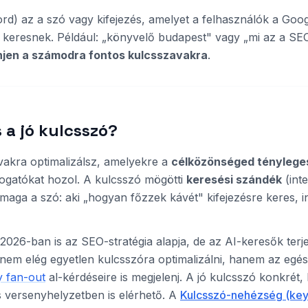
d) az a szó vagy kifejezés, amelyet a felhasználók a Goo
 keresnek. Például: „könyvelő budapest" vagy „mi az a SEO
njen a számodra fontos kulcsszavakra
.
 a jó kulcsszó?
vakra optimalizálsz, amelyekre a
célközönséged ténylege
togatókat hozol. A kulcsszó mögötti
keresési szándék
(int
 maga a szó: aki „hogyan főzzek kávét" kifejezésre keres, 
2026-ban is az SEO-stratégia alapja, de az AI-keresők terj
 nem elég egyetlen kulcsszóra optimalizálni, hanem az egés
y fan-out
al-kérdéseire is megjelenj. A jó kulcsszó konkrét
is versenyhelyzetben is elérhető. A
Kulcsszó-nehézség (keyw