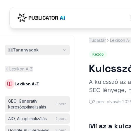
Tudástár
Lexikon A
Tananyagok
Kezdő
Kulcssz
Lexikon A-Z
A kulcsszó az a
Lexikon A-Z
SEO lényege, h
GEO, Generatív
2
perc olvasás
·
2026
3
perc
keresőoptimalizálás
AIO, AI-optimalizálás
2
perc
Mi az a kulc
Google AI Overviews
3
perc