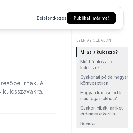
Bejelentkezés
Publikálj már ma!
EZEN AZ OLDALON
Mi az a kulcsszó?
Miért fontos a jó
kulcsszó?
Gyakorlati példa magyar
eresőbe írnak. A
környezetben
 kulcsszavakra.
Hogyan kapcsolódik
más fogalmakhoz?
Gyakori hibák, amiket
érdemes elkerülni
Röviden