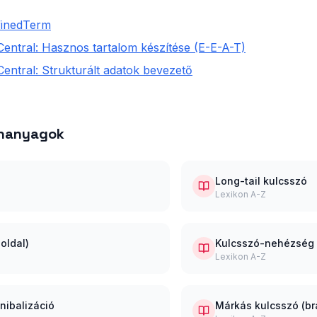
finedTerm
entral: Hasznos tartalom készítése (E-E-A-T)
entral: Strukturált adatok bevezető
ananyagok
Long-tail kulcsszó
Lexikon A-Z
 oldal)
Kulcsszó-nehézség (
Lexikon A-Z
nibalizáció
Márkás kulcsszó (b