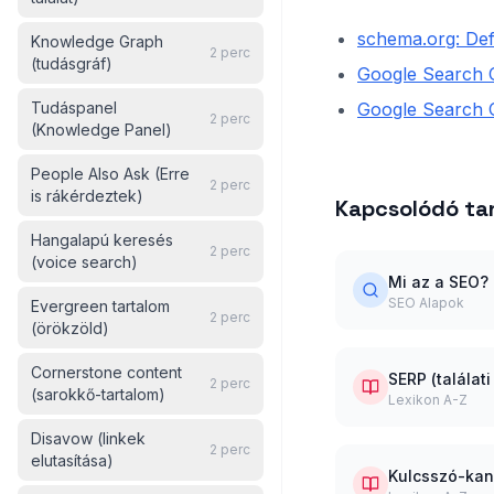
schema.org: De
Knowledge Graph
2
perc
(tudásgráf)
Google Search C
Tudáspanel
Google Search C
2
perc
(Knowledge Panel)
People Also Ask (Erre
2
perc
is rákérdeztek)
Kapcsolódó t
Hangalapú keresés
2
perc
(voice search)
Mi az a SEO?
SEO Alapok
Evergreen tartalom
2
perc
(örökzöld)
Cornerstone content
SERP (találati
2
perc
(sarokkő-tartalom)
Lexikon A-Z
Disavow (linkek
2
perc
elutasítása)
Kulcsszó-kan