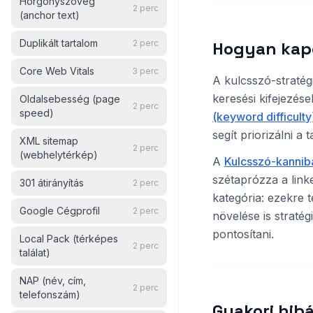
Horgonyszöveg
2
perc
(anchor text)
Duplikált tartalom
2
perc
Hogyan kap
Core Web Vitals
3
perc
A kulcsszó-stratég
keresési kifejezé
Oldalsebesség (page
2
perc
speed)
(keyword difficulty
segít priorizálni a 
XML sitemap
2
perc
(webhelytérkép)
A
Kulcsszó-kanniba
szétaprózza a link
301 átirányítás
2
perc
kategória: ezekre 
Google Cégprofil
2
perc
növelése is stratég
pontosítani.
Local Pack (térképes
2
perc
találat)
NAP (név, cím,
2
perc
telefonszám)
Gyakori hibá