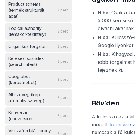
Product schema
(termék strukturált
2
perc
Hiba:
Csak a ker
adat)
5 000 keresésű 
olvasni akarnak 
Topical authority
2
perc
(témakör-tekintély)
Hiba:
Kulcsszó-k
Google ilyenkor 
Organikus forgalom
2
perc
Hiba:
Kihagyod
Keresési szándék
2
perc
több forgalmat 
(search intent)
fejeznek ki.
Googlebot
2
perc
(keresőrobot)
Alt szöveg (kép
2
perc
alternatív szöveg)
Röviden
Konverzió
2
perc
A kulcsszó az a ki
(conversion)
mögötti
keresési s
Visszafordulási arány
nemcsak a fő kulcs
2
perc