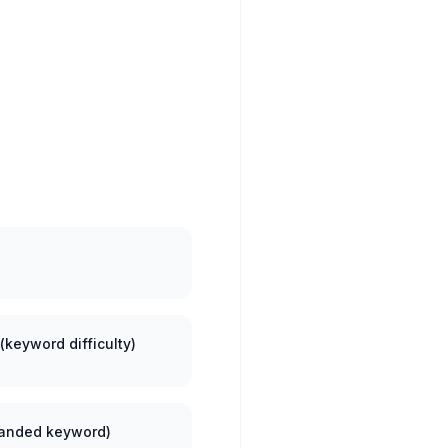
keyword difficulty)
randed keyword)