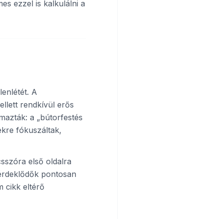
s ezzel is kalkulálni a
lenlétét. A
llett rendkívül erős
lmazták: a „bútorfestés
ekre fókuszáltak,
sszóra első oldalra
 érdeklődők pontosan
 cikk eltérő