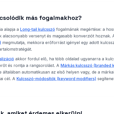
csolódik más fogalmakhoz?
ia alapja a
Long-tail kulcsszó
fogalmának megértése: a hoss
sek alacsonyabb versenyt és magasabb konverziót hoznak.
)
megmutatja, mekkora erőforrást igényel egy adott kulcss
tartalomstratégiát.
lizáció
akkor fordul elő, ha több oldalad ugyanarra a kul
erőt és rontja a rangsorolást. A
Márkás kulcsszó (branded 
te általában automatikusan az első helyen vagy, de a már
iai cél. A
Kulcsszó-módosítók (keyword modifiers)
segítene
k, amiket érdemes elkerülni