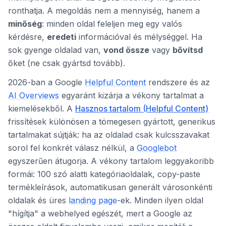
ronthatja. A megoldás nem a mennyiség, hanem a
minőség
: minden oldal feleljen meg egy valós
kérdésre,
eredeti
információval és mélységgel. Ha
sok gyenge oldalad van,
vond össze
vagy
bővítsd
őket (ne csak gyártsd tovább).
2026-ban a Google
Helpful Content
rendszere és az
AI Overviews
egyaránt kizárja a vékony tartalmat a
kiemelésekből. A
Hasznos tartalom (Helpful Content)
frissítések különösen a tömegesen gyártott, generikus
tartalmakat sújtják: ha az oldalad csak kulcsszavakat
sorol fel konkrét válasz nélkül, a
Googlebot
egyszerűen átugorja. A vékony tartalom leggyakoribb
formái: 100 szó alatti kategóriaoldalak, copy-paste
termékleírások, automatikusan generált városonkénti
oldalak és üres
landing page
-ek. Minden ilyen oldal
"hígítja" a webhelyed egészét, mert a Google az