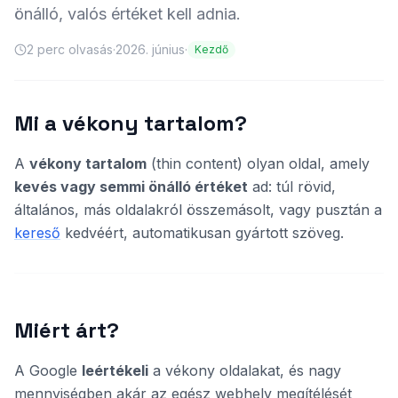
önálló, valós értéket kell adnia.
2
perc olvasás
·
2026. június
·
Kezdő
Mi a vékony tartalom?
A
vékony tartalom
(thin content) olyan oldal, amely
kevés vagy semmi önálló értéket
ad: túl rövid,
általános, más oldalakról összemásolt, vagy pusztán a
kereső
kedvéért, automatikusan gyártott szöveg.
Miért árt?
A Google
leértékeli
a vékony oldalakat, és nagy
mennyiségben akár az egész webhely megítélését