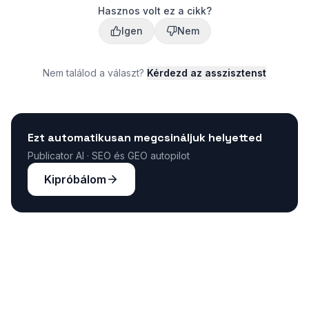
Hasznos volt ez a cikk?
Igen
Nem
Nem találod a választ?
Kérdezd az asszisztenst
Ezt automatikusan megcsináljuk helyetted
Publicator AI · SEO és GEO autopilot
Kipróbálom