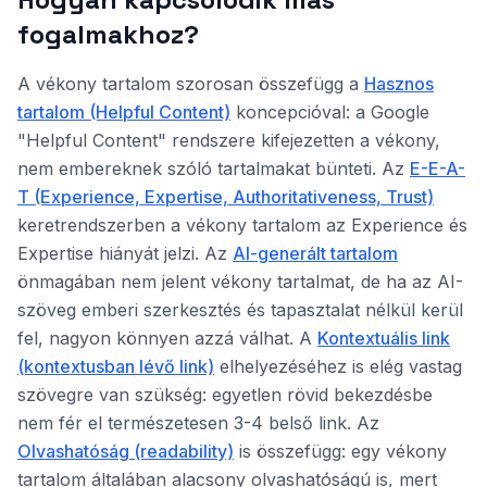
fogalmakhoz?
A vékony tartalom szorosan összefügg a
Hasznos
tartalom (Helpful Content)
koncepcióval: a Google
"Helpful Content" rendszere kifejezetten a vékony,
nem embereknek szóló tartalmakat bünteti. Az
E-E-A-
T (Experience, Expertise, Authoritativeness, Trust)
keretrendszerben a vékony tartalom az Experience és
Expertise hiányát jelzi. Az
AI-generált tartalom
önmagában nem jelent vékony tartalmat, de ha az AI-
szöveg emberi szerkesztés és tapasztalat nélkül kerül
fel, nagyon könnyen azzá válhat. A
Kontextuális link
(kontextusban lévő link)
elhelyezéséhez is elég vastag
szövegre van szükség: egyetlen rövid bekezdésbe
nem fér el természetesen 3-4 belső link. Az
Olvashatóság (readability)
is összefügg: egy vékony
tartalom általában alacsony olvashatóságú is, mert