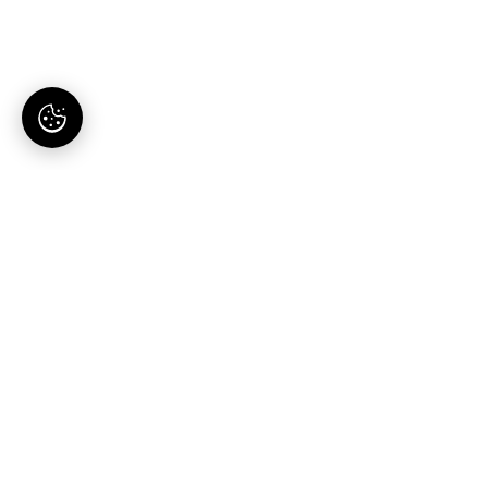
AI-tartalomgyártás magyaroknak. Egy hely, egy
előfizetés.
Termék
Megoldások
Blog publikáló
Vállalkozásoknak
Autopilot
Webshopoknak