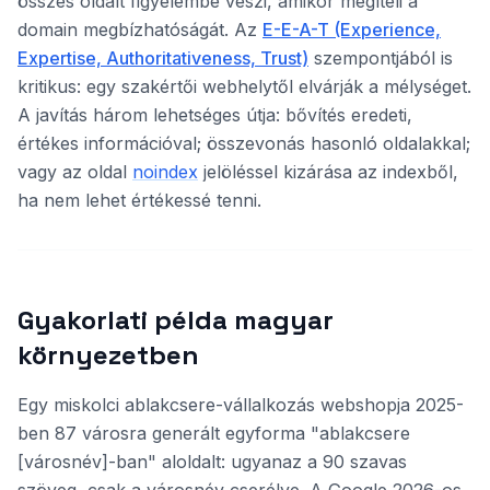
összes oldalt figyelembe veszi, amikor megítéli a
domain megbízhatóságát. Az
E-E-A-T (Experience,
Expertise, Authoritativeness, Trust)
szempontjából is
kritikus: egy szakértői webhelytől elvárják a mélységet.
A javítás három lehetséges útja: bővítés eredeti,
értékes információval; összevonás hasonló oldalakkal;
vagy az oldal
noindex
jelöléssel kizárása az indexből,
ha nem lehet értékessé tenni.
Gyakorlati példa magyar
környezetben
Egy miskolci ablakcsere-vállalkozás webshopja 2025-
ben 87 városra generált egyforma "ablakcsere
[városnév]-ban" aloldalt: ugyanaz a 90 szavas