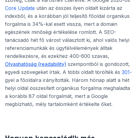
szöveg, csak a városnév cserélve. A Google 2026-os
Core Update
után az összes ilyen oldalt kizárta az
indexből, és a korábban jól teljesítő főoldal organikus
forgalma is 34%-kal esett vissza, mert a domain
egészének minőségi értékelése romlott. A SEO-
tanácsadó hét fő várost választott ki, ahol valós helyi
referenciamunkák és ügyfélvélemények álltak
rendelkezésre, és ezekhez 400-600 szavas,
Olvashatóság (readability)
szempontból is gondozott,
egyedi szövegeket írtak. A többi oldalt törölték és
301
-
gyel a főoldalra irányították. Három hónap alatt a hét
helyi oldal összesített organikus forgalma meghaladta
a korábbi 87 oldal forgalmát, mert a Google
megbízható, mély tartalomként értékelte őket.
Hogyan kapcsolódik más