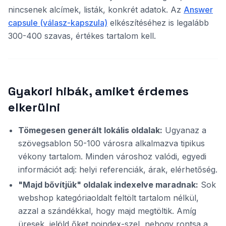
nincsenek alcímek, listák, konkrét adatok. Az
Answer
capsule (válasz-kapszula)
elkészítéséhez is legalább
300-400 szavas, értékes tartalom kell.
Gyakori hibák, amiket érdemes
elkerülni
Tömegesen generált lokális oldalak:
Ugyanaz a
szövegsablon 50-100 városra alkalmazva tipikus
vékony tartalom. Minden városhoz valódi, egyedi
információt adj: helyi referenciák, árak, elérhetőség.
"Majd bővítjük" oldalak indexelve maradnak:
Sok
webshop kategóriaoldalt feltölt tartalom nélkül,
azzal a szándékkal, hogy majd megtöltik. Amíg
üresek, jelöld őket noindex-szel, nehogy rontsa a