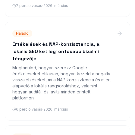
·
7
perc olvasás
2026. március
Haladó
Értékelések és NAP-konzisztencia, a
lokális SEO két legfontosabb bizalmi
tényezője
Megtanulod, hogyan szerezz Google
értékeléseket etikusan, hogyan kezeld a negatív
visszajelzéseket, mi a NAP konzisztencia és miért
alapvető a lokális rangsoroláshoz, valamint
hogyan auditálj és javíts minden érintett
platformon.
·
6
perc olvasás
2026. március