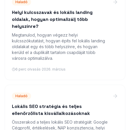
Haladó
Helyi kulcsszavak és lokális landing
oldalak, hogyan optimalizálj több
helyszínre?
Megtanulod, hogyan végezz helyi
kulcsszókutatást, hogyan építs fel lokális landing
oldalakat egy és több helyszínre, és hogyan
kerüld el a duplikált tartalom csapdáját több
városra optimalizálva.
·
6
perc olvasás
2026. március
Haladó
Lokális SEO stratégia és teljes
ellenőrzőlista kisvállalkozásoknak
Összerakod a teljes lokális SEO stratégiát: Google
Cégprofil, értékelések, NAP konzisztencia, helyi