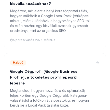
kisvállalkozásoknak?
Megérted, mit jelent a helyi keresőoptimalizálás,
hogyan működik a Google Local Pack (térképes
találat), miért különbözik a hagyományos SEO-tól,
és miért hozhat egy kisvállalkozásnak gyorsabb
eredményt, mint az organikus SEO.
·
5
perc olvasás
2026. március
Haladó
Google Cégprofil (Google Business
Profile), a tökéletes profil lépésről
lépésre
Megtanulod, hogyan hozz létre és optimalizálj
teljes körűen egy Google Cégprofilt: kategória-
választástól a fotókon át a posztokig, és hogyan
kerülj be a Local Pack találatai közé.