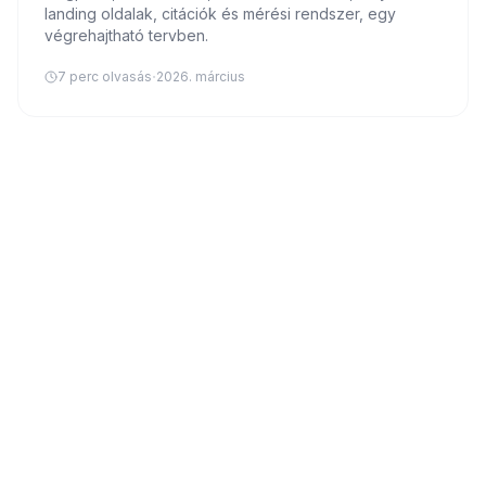
landing oldalak, citációk és mérési rendszer, egy
végrehajtható tervben.
·
7
perc olvasás
2026. március