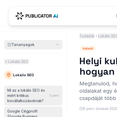
Tudástár
Lokális SE
Tananyagok
Haladó
Helyi ku
Lokális SEO
hogyan 
Lokális SEO
Megtanulod, hog
oldalakat egy é
Mi az a lokális SEO és
miért kritikus
5
perc
csapdáját több 
kisvállalkozásoknak?
6
perc olvasás
·
2026
Google Cégprofil
(Google Business