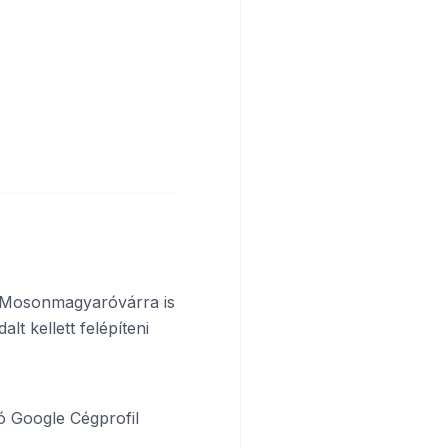
és Mosonmagyaróvárra is
lt kellett felépíteni
ó Google Cégprofil