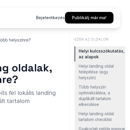
Bejelentkezés
Publikálj már ma!
EZEN AZ OLDALON
 több helyszínre?
Helyi kulcsszókutatás,
az alapok
ng oldalak,
Helyi landing oldal
felépítése (egy
nre?
helyszín)
Több helyszín
s fel lokális landing
optimalizálása, a
duplikált tartalom
lt tartalom
elkerülése
Helyi landing oldal
tartalom checklist
Gyakorlati példa magyar