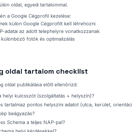
ön oldal, egyedi tartalommal.
én a Google Cégprofil kezelése:
nek külön Google Cégprofilt kell létrehozni
P-adatai az adott telephelyre vonatkozzanak
 különböző fotók és optimalizálás
g oldal tartalom checklist
g oldal publikálása előtt ellenőrizd:
 helyi kulcsszót (szolgáltatás + helyszín)?
 tartalmaz pontos helyszíni adatot (utca, kerület, orientác
kép beágyazás?
ss Schema a teljes NAP-pal?
hema helyi kérdésekkel?