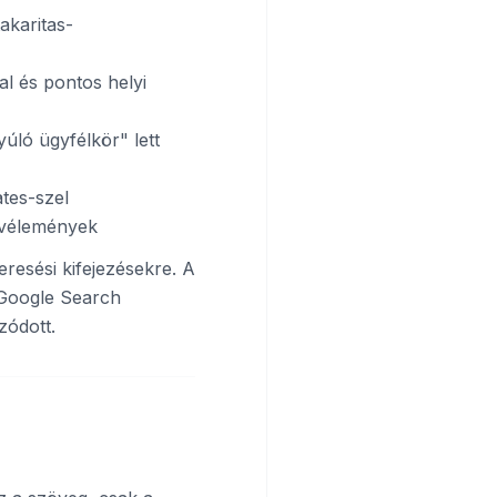
akaritas-
l és pontos helyi
úló ügyfélkör" lett
tes-szel
ó vélemények
esési kifejezésekre. A
 Google Search
zódott.