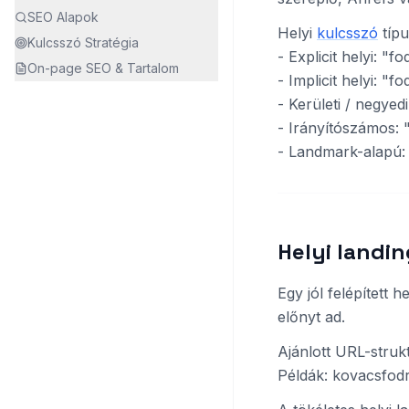
SEO Alapok
Helyi
kulcsszó
típu
Kulcsszó Stratégia
- Explicit helyi: "
On-page SEO & Tartalom
- Implicit helyi: 
- Kerületi / negye
- Irányítószámos: 
- Landmark-alapú: 
Helyi landin
Egy jól felépített 
előnyt ad.
Ajánlott URL-strukt
Példák: kovacsfod