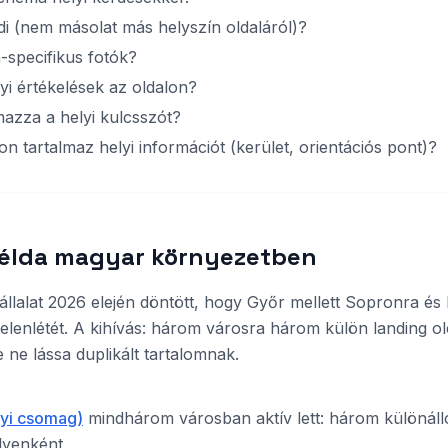
di (nem másolat más helyszín oldaláról)?
-specifikus fotók?
yi értékelések az oldalon?
lmazza a helyi kulcsszót?
on tartalmaz helyi információt (kerület, orientációs pont)?
példa magyar környezetben
vállalat 2026 elején döntött, hogy Győr mellett Sopronra 
s jelenlétét. A kihívás: három városra három külön landing olda
 ne lássa duplikált tartalomnak.
lyi csomag)
mindhárom városban aktív lett: három különáll
lyenként