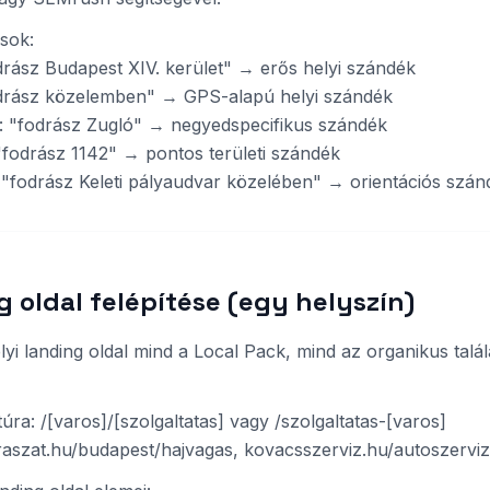
sok:
fodrász Budapest XIV. kerület" → erős helyi szándék
"fodrász közelemben" → GPS-alapú helyi szándék
di: "fodrász Zugló" → negyedspecifikus szándék
"fodrász 1142" → pontos területi szándék
"fodrász Keleti pályaudvar közelében" → orientációs szán
g oldal felépítése (egy helyszín)
helyi landing oldal mind a Local Pack, mind az organikus talál
úra: /[varos]/[szolgaltatas] vagy /szolgaltatas-[varos]
raszat.hu/budapest/hajvagas, kovacsszerviz.hu/autoszervi