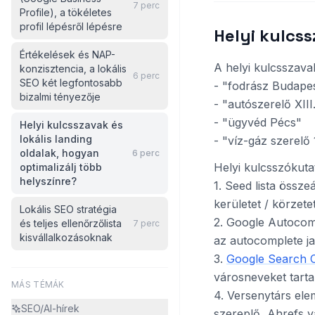
7
perc
Profile), a tökéletes
profil lépésről lépésre
Helyi kulcss
Értékelések és NAP-
A helyi kulcsszavak
konzisztencia, a lokális
6
perc
SEO két legfontosabb
- "fodrász Budape
bizalmi tényezője
- "autószerelő XIII
- "ügyvéd Pécs"
Helyi kulcsszavak és
lokális landing
- "víz-gáz szerelő
oldalak, hogyan
6
perc
Helyi kulcsszókutat
optimalizálj több
helyszínre?
1. Seed lista össze
kerületet / körzetet
Lokális SEO stratégia
2. Google Autocom
és teljes ellenőrzőlista
7
perc
kisvállalkozásoknak
az autocomplete ja
3.
Google Search 
városneveket tart
MÁS TÉMÁK
4. Versenytárs el
SEO/AI-hírek
szereplő, Ahrefs 