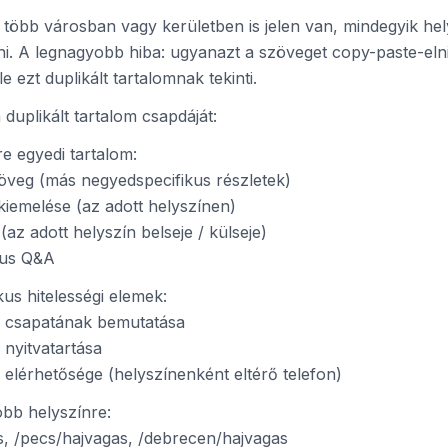
 több városban vagy kerületben is jelen van, mindegyik hel
ozni. A legnagyobb hiba: ugyanazt a szöveget copy-paste-eln
e ezt duplikált tartalomnak tekinti.
duplikált tartalom csapdáját:
re egyedi tartalom:
öveg (más negyedspecifikus részletek)
kiemelése (az adott helyszínen)
az adott helyszín belseje / külseje)
kus Q&A
kus hitelességi elemek:
ín csapatának bemutatása
 nyitvatartása
n elérhetősége (helyszínenként eltérő telefon)
öbb helyszínre:
, /pecs/hajvagas, /debrecen/hajvagas