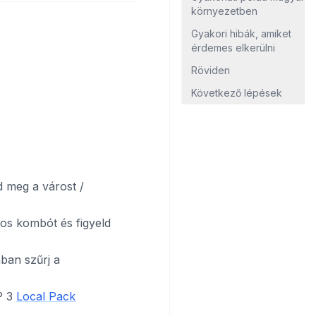
környezetben
Gyakori hibák, amiket
érdemes elkerülni
Röviden
Következő lépések
dd meg a várost /
ros kombót és figyeld
ban szűrj a
P 3
Local Pack