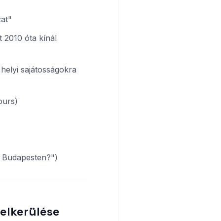
zat"
t 2010 óta kínál
j helyi sajátosságokra
ours)
t Budapesten?")
 elkerülése