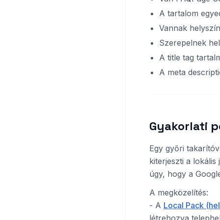
A tartalom egye
Vannak helyszín
Szerepelnek hel
A title tag tarta
A meta descripti
Gyakorlati 
Egy győri takarító
kiterjeszti a lokáli
úgy, hogy a Google
A megközelítés:
- A
Local Pack (he
létrehozva telephe