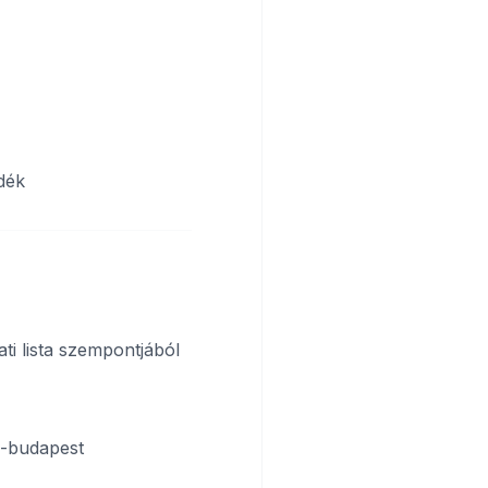
dék
ati lista szempontjából
z-budapest