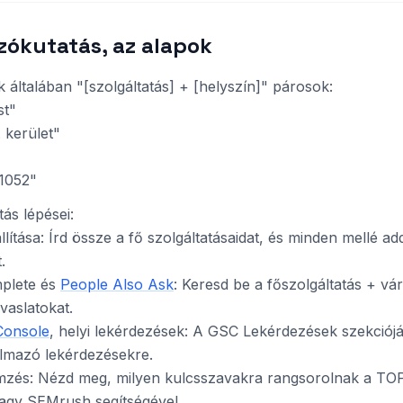
zókutatás, az alapok
 általában "[szolgáltatás] + [helyszín]" párosok:
st"
. kerület"
 1052"
ás lépései:
állítása: Írd össze a fő szolgáltatásaidat, és minden mellé a
.
plete és
People Also Ask
: Keresd be a főszolgáltatás + vá
vaslatokat.
Console
, helyi lekérdezések: A GSC Lekérdezések szekciójá
almazó lekérdezésekre.
emzés: Nézd meg, milyen kulcsszavakra rangsorolnak a TO
vagy SEMrush segítségével.