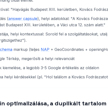
anding oldal elemei:
zóval: "Hajvágás Budapest XIII. kerületben, Kovács Fodrás
és (
answer capsule
), helyi adatokkal: "A Kovács Fodrásza
t Budapest XIII. kerületében, a Váci utca 12. szám alatt."
stája, helyi kontextussal: Sorold fel a szolgáltatásokat, utal
rgitszigethez").
Schema
markup (teljes
NAP
+ GeoCoordinates + openingH
e Térkép, megerősíti a helyi relevanciát
k kiemelése, a legjobb 3-5 Google értékelés az oldalon
helyi kérdésekkel (pl. "Hol találom a Kovács Fodrászato
n optimalizálása, a duplikált tartalom