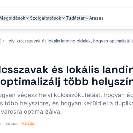
Megoldások
Szolgáltatások
Tudástár
Árazás
O
Helyi kulcsszavak és lokális landing oldalak, hogyan optimalizálj
lcsszavak és lokális landi
optimalizálj több helyszí
yan végezz helyi kulcsszókutatást, hogyan épít
s több helyszínre, és hogyan kerüld el a dupliká
városra optimalizálva.
. március
·
Haladó