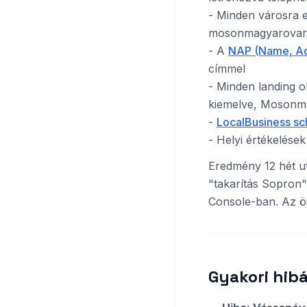
- Minden városra eg
mosonmagyarovar
- A
NAP (Name, Ad
címmel
- Minden landing o
kiemelve, Mosonma
-
LocalBusiness s
- Helyi értékelése
Eredmény 12 hét ut
"takarítás Sopron"
Console-ban. Az ö
Gyakori hibá