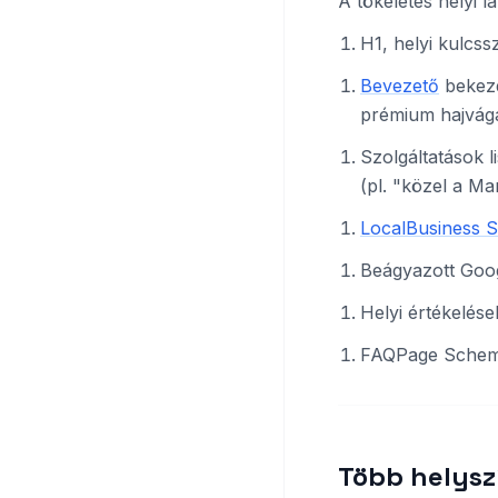
A tökéletes helyi l
H1, helyi kulcss
Bevezető
bekezd
prémium hajvágás
Szolgáltatások li
(pl. "közel a Ma
LocalBusiness 
Beágyazott Googl
Helyi értékelése
FAQPage Schema 
Több helyszí