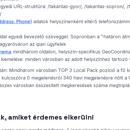
yedi URL-struktúra: /takaritas-gyor/, /takaritas-sopron/, /t
/
dress, Phone)
adatok helyszínenként eltérő telefonszámma
ldal egyedi bevezető szöveggel: Sopronban a "határon átny
gyaróváron az ipari ügyfelek
chema
mindhárom oldalon, helyszín-specifikus GeoCoordina
k kiemelése: minden városban az adott helyszínhez tartoz
án: Mindhárom városban TOP 3 Local Pack pozíció a fő ker
 kulcsszóra 0 megjelenésről 340 havi megjelenésre nőtt a
sszes városban összesített megkeresések száma megtriplá
k, amiket érdemes elkerülni