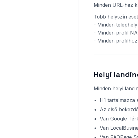
Minden URL-hez kül
Több helyszín eset
- Minden telephely
- Minden profil NA
- Minden profilhoz
Helyi landin
Minden helyi landin
H1 tartalmazza a
Az első bekezdés
Van Google Tér
Van LocalBusine
Van FAQPage Sc