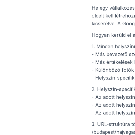
Ha egy vállalkozás
oldalt kell létreh
kicserélve. A Googl
Hogyan kerüld el a 
1. Minden helyszín
- Más bevezető sz
- Más értékelések 
- Különböző fotók (
- Helyszín-specifi
2. Helyszín-specifi
- Az adott helysz
- Az adott helyszín
- Az adott helyszí
3. URL-struktúra t
/budapest/hajvagas