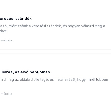
keresési szándék
sszó, miért számít a keresési szándék, és hogyan válaszd meg a
eket.
 március
a leírás, az első benyomás
rd meg az oldalaid title tagét és meta leírását, hogy minél többen
 március