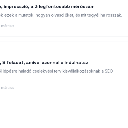
e, impresszió, a 3 legfontosabb mérőszám
k ezek a mutatók, hogyan olvasd őket, és mit tegyél ha rosszak.
 március
 8 feladat, amivel azonnal elindulhatsz
ől lépésre haladó cselekvési terv kisvállalkozásoknak a SEO
 március