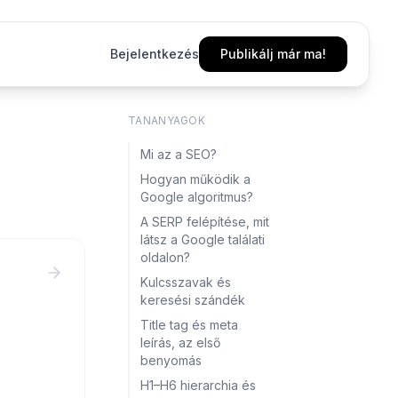
Bejelentkezés
Publikálj már ma!
TANANYAGOK
Mi az a SEO?
Hogyan működik a
Google algoritmus?
A SERP felépítése, mit
látsz a Google találati
oldalon?
Kulcsszavak és
keresési szándék
Title tag és meta
leírás, az első
benyomás
H1–H6 hierarchia és