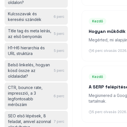
oldalon?
Kulcsszavak és
6
perc
keresési szándék
Kezdő
Title tag és meta leírás,
Hogyan működik 
5
perc
az első benyomás
Megérted, mi alapján 
H1–H6 hierarchia és
·
5
perc
6
perc olvasás
2026.
URL struktúra
Belső linkelés, hogyan
kösd össze az
5
perc
oldalaidat?
Kezdő
A SERP felépítése
CTR, bounce rate,
impresszió, a 3
Megismered a Google 
6
perc
legfontosabb
tartalmak.
mérőszám
·
5
perc olvasás
2026.
SEO első lépések, 8
feladat, amivel azonnal
7
perc