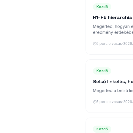
Kezdő
H1–H6 hierarchia
Megérted, hogyan épí
eredmény érdekébe
·
5
perc olvasás
2026.
Kezdő
Belső linkelés, 
Megérted a belső li
·
5
perc olvasás
2026.
Kezdő