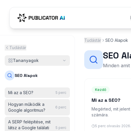
Tudástár
SEO Alapok
Tudástár
SEO A
Tananyagok
Minden amit 
SEO Alapok
Kezdő
Mi az a SEO?
5
perc
Mi az a SEO?
Hogyan működik a
6
perc
Megérted, mit jelent
Google algoritmus?
számára.
A SERP felépítése, mit
·
5
perc olvasás
2026.
látsz a Google találati
5
perc