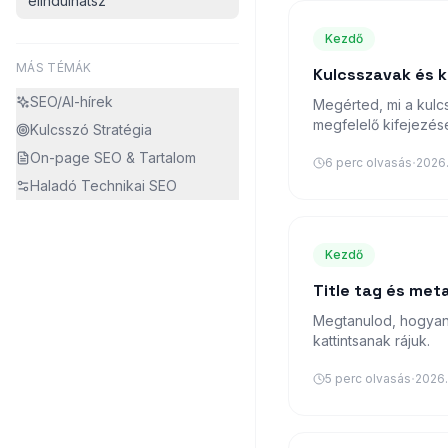
elindulhatsz
Kezdő
MÁS TÉMÁK
Kulcsszavak és 
SEO/AI-hírek
Megérted, mi a kulc
megfelelő kifejezés
Kulcsszó Stratégia
On-page SEO & Tartalom
·
6
perc olvasás
2026.
Haladó Technikai SEO
Kezdő
Title tag és met
Megtanulod, hogyan í
kattintsanak rájuk.
·
5
perc olvasás
2026.