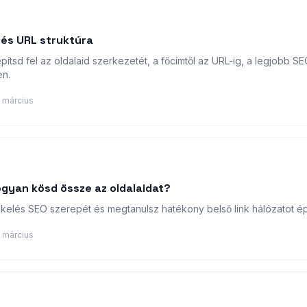
 és URL struktúra
tsd fel az oldalaid szerkezetét, a főcímtől az URL-ig, a legjobb S
n.
 március
hogyan kösd össze az oldalaidat?
nkelés SEO szerepét és megtanulsz hatékony belső link hálózatot épí
 március