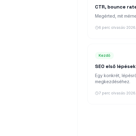
CTR, bounce rat
Megérted, mit mérne
·
6
perc olvasás
2026.
Kezdő
SEO első lépések,
Egy konkrét, lépésr
megkezdéséhez.
·
7
perc olvasás
2026.