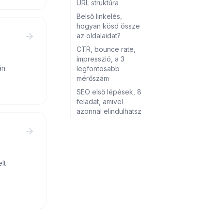
URL struktúra
Belső linkelés,
hogyan kösd össze
az oldalaidat?
CTR, bounce rate,
impresszió, a 3
án.
legfontosabb
mérőszám
SEO első lépések, 8
feladat, amivel
azonnal elindulhatsz
lt