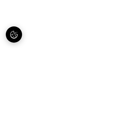
AI-tartalomgyártás magyaroknak. Egy hely, egy
előfizetés.
Termék
Megoldások
Blog publikáló
Vállalkozásoknak