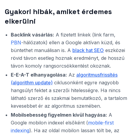
Gyakori hibák, amiket érdemes
elkerülni
Backlink vásárlás:
A fizetett linkek (link farm,
PBN
-hálózatok) ellen a Google aktívan küzd, és
büntethet manuálisan is. A
black hat SEO
eszközei
rövid távon esetleg hoznak eredményt, de hosszú
távon komoly rangsorcsökkentést okoznak.
E-E-A-T elhanyagolása:
Az
algoritmusfrissítés
(algorithm update)
ciklusonként egyre nagyobb
hangsúlyt fektet a szerzői hitelességre. Ha nincs
látható szerző és szakmai bemutatkozó, a tartalom
kevesebbet ér az algoritmus szemében.
Mobilsebesség figyelmen kívül hagyása:
A
Google mobilon indexel elsőként (
mobile-first
indexing
). Ha az oldal mobilon lassan tölt be, az