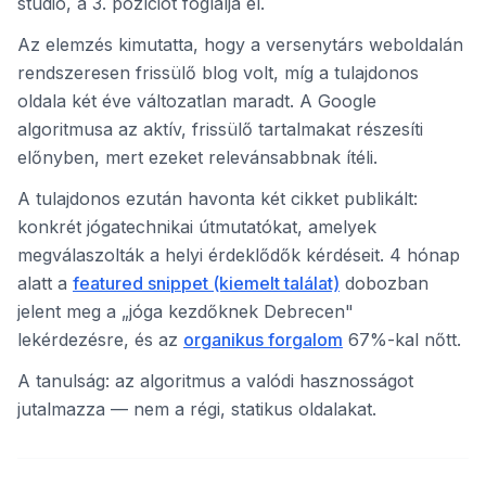
stúdió, a 3. pozíciót foglalja el.
Az elemzés kimutatta, hogy a versenytárs weboldalán
rendszeresen frissülő blog volt, míg a tulajdonos
oldala két éve változatlan maradt. A Google
algoritmusa az aktív, frissülő tartalmakat részesíti
előnyben, mert ezeket relevánsabbnak ítéli.
A tulajdonos ezután havonta két cikket publikált:
konkrét jógatechnikai útmutatókat, amelyek
megválaszolták a helyi érdeklődők kérdéseit. 4 hónap
alatt a
featured snippet (kiemelt találat)
dobozban
jelent meg a „jóga kezdőknek Debrecen"
lekérdezésre, és az
organikus forgalom
67%-kal nőtt.
A tanulság: az algoritmus a valódi hasznosságot
jutalmazza — nem a régi, statikus oldalakat.