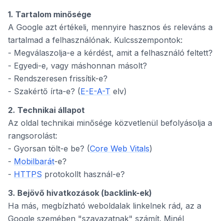
1. Tartalom minősége
A Google azt értékeli, mennyire hasznos és releváns a
tartalmad a felhasználónak. Kulcsszempontok:
- Megválaszolja-e a kérdést, amit a felhasználó feltett?
- Egyedi-e, vagy máshonnan másolt?
- Rendszeresen frissítik-e?
- Szakértő írta-e? (
E-E-A-T
elv)
2. Technikai állapot
Az oldal technikai minősége közvetlenül befolyásolja a
rangsorolást:
- Gyorsan tölt-e be? (
Core Web Vitals
)
-
Mobilbarát
-e?
-
HTTPS
protokollt használ-e?
3. Bejövő hivatkozások (backlink-ek)
Ha más, megbízható weboldalak linkelnek rád, az a
Google szemében "szavazatnak" számít. Minél