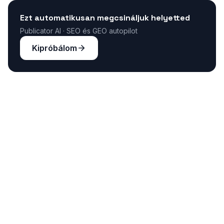
Ezt automatikusan megcsináljuk helyetted
Publicator AI · SEO és GEO autopilot
Kipróbálom