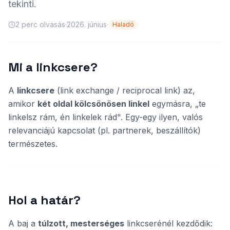
tekinti.
2
perc olvasás
·
2026. június
·
Haladó
Mi a linkcsere?
A
linkcsere
(link exchange / reciprocal link) az,
amikor
két oldal kölcsönösen linkel
egymásra, „te
linkelsz rám, én linkelek rád". Egy-egy ilyen, valós
relevanciájú kapcsolat (pl. partnerek, beszállítók)
természetes.
Hol a határ?
A baj a
túlzott, mesterséges
linkcserénél kezdődik: