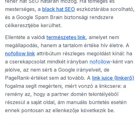
fehér hat SEO határán mozog. Ha tömeges és
mesterséges, a
black hat SEO
eszköztárába sorolható,
és a Google Spam Brain biztonsági rendszere
célkeresztjébe kerülhet.
Ellentéte a valódi
természetes link
, amelyet nem
megállapodás, hanem a tartalom értéke hív életre. A
nofollow link
attribútum részleges megoldást kínál: ha
a cserekapcsolat mindkét irányban
nofollow
-ként van
jelölve, az nem sérti a Google irányelveit, de
PageRank-értéket sem ad tovább. A
link juice (linkerő)
fogalma segít megérteni, miért vonzó a linkcsere: a
remény az, hogy a partner domén tekintélyéből
részesül a saját oldal, ám manuális büntetés esetén
ennek pontosan az ellenkezője következik be.