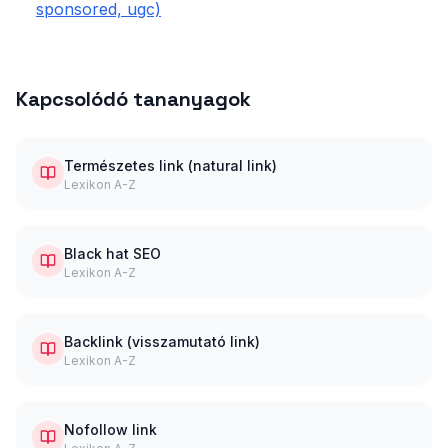
sponsored, ugc)
Kapcsolódó tananyagok
Természetes link (natural link)
Lexikon A-Z
Black hat SEO
Lexikon A-Z
Backlink (visszamutató link)
Lexikon A-Z
Nofollow link