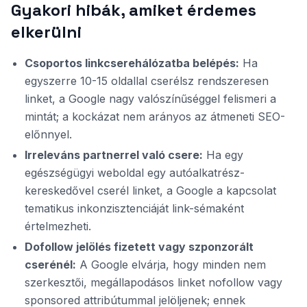
Gyakori hibák, amiket érdemes
elkerülni
Csoportos linkcserehálózatba belépés:
Ha
egyszerre 10-15 oldallal cserélsz rendszeresen
linket, a Google nagy valószínűséggel felismeri a
mintát; a kockázat nem arányos az átmeneti SEO-
előnnyel.
Irreleváns partnerrel való csere:
Ha egy
egészségügyi weboldal egy autóalkatrész-
kereskedővel cserél linket, a Google a kapcsolat
tematikus inkonzisztenciáját link-sémaként
értelmezheti.
Dofollow jelölés fizetett vagy szponzorált
cserénél:
A Google elvárja, hogy minden nem
szerkesztői, megállapodásos linket nofollow vagy
sponsored attribútummal jelöljenek; ennek