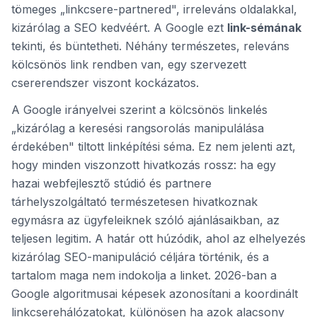
tömeges „linkcsere-partnered", irreleváns oldalakkal,
kizárólag a SEO kedvéért. A Google ezt
link-sémának
tekinti, és büntetheti. Néhány természetes, releváns
kölcsönös link rendben van, egy szervezett
csererendszer viszont kockázatos.
A Google irányelvei szerint a kölcsönös linkelés
„kizárólag a keresési rangsorolás manipulálása
érdekében" tiltott linképítési séma. Ez nem jelenti azt,
hogy minden viszonzott hivatkozás rossz: ha egy
hazai webfejlesztő stúdió és partnere
tárhelyszolgáltató természetesen hivatkoznak
egymásra az ügyfeleiknek szóló ajánlásaikban, az
teljesen legitim. A határ ott húzódik, ahol az elhelyezés
kizárólag SEO-manipuláció céljára történik, és a
tartalom maga nem indokolja a linket. 2026-ban a
Google algoritmusai képesek azonosítani a koordinált
linkcserehálózatokat, különösen ha azok alacsony