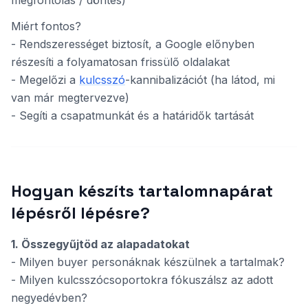
megfontolás / döntés)
Miért fontos?
- Rendszerességet biztosít, a Google előnyben
részesíti a folyamatosan frissülő oldalakat
- Megelőzi a
kulcsszó
-kannibalizációt (ha látod, mi
van már megtervezve)
- Segíti a csapatmunkát és a határidők tartását
Hogyan készíts tartalomnapárat
lépésről lépésre?
1. Összegyűjtöd az alapadatokat
- Milyen buyer personáknak készülnek a tartalmak?
- Milyen kulcsszócsoportokra fókuszálsz az adott
negyedévben?