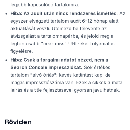
legjobb kapcsolódó tartalomra.
Hiba: Az audit után nincs rendszeres ismétlés.
Az
egyszer elvégzett tartalom audit 6–12 hónap alatt
aktualitását veszti. Ütemezd be félévente az
átvizsgálást a tartalomnapárba, és jelöld meg a
legfontosabb "near miss" URL-eket folyamatos
figyelésre.
Hiba: Csak a forgalmi adatot nézed, nem a
Search Console impressziókat.
Sok értékes
tartalom "alvó óriás": kevés kattintást kap, de
magas impressziószáma van. Ezek a cikkek a meta
leírás és a title fejlesztésével gyorsan javulhatnak.
Röviden