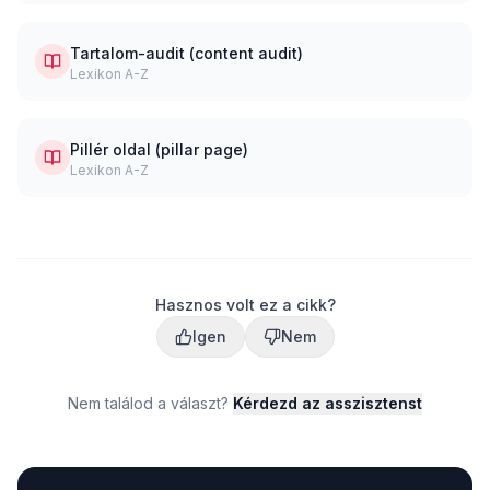
Tartalom-audit (content audit)
Lexikon A-Z
Pillér oldal (pillar page)
Lexikon A-Z
Hasznos volt ez a cikk?
Igen
Nem
Nem találod a választ?
Kérdezd az asszisztenst