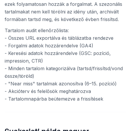
ezek folyamatosan hozzák a forgalmat. A szezonális
tartalmakat nem kell törölni az idény után, archivált
formában tartsd meg, és következő évben frissítsd.
Tartalom audit ellenőrzőlista:
- Összes URL exportálva és táblázatba rendezve
- Forgalmi adatok hozzárendelve (GA4)
- Keresési adatok hozzárendelve (GSC: pozíció,
impression, CTR)
- Minden tartalom kategorizálva (tartsd/frissítsd/vond
össze/töröld)
- "Near miss" tartalmak azonosítva (6–15. pozíció)
- Akcióterv és felelősök meghatározva
- Tartalomnapárba beütemezve a frissítések
Gyakorlati példa magyar