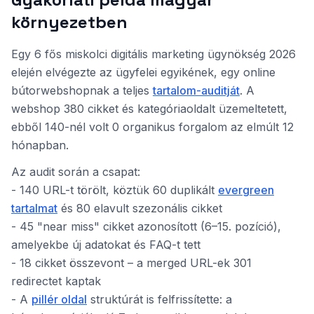
környezetben
Egy 6 fős miskolci digitális marketing ügynökség 2026
elején elvégezte az ügyfelei egyikének, egy online
bútorwebshopnak a teljes
tartalom-auditját
. A
webshop 380 cikket és kategóriaoldalt üzemeltetett,
ebből 140-nél volt 0 organikus forgalom az elmúlt 12
hónapban.
Az audit során a csapat:
- 140 URL-t törölt, köztük 60 duplikált
evergreen
tartalmat
és 80 elavult szezonális cikket
- 45 "near miss" cikket azonosított (6–15. pozíció),
amelyekbe új adatokat és FAQ-t tett
- 18 cikket összevont – a merged URL-ek 301
redirectet kaptak
- A
pillér oldal
struktúrát is felfrissítette: a