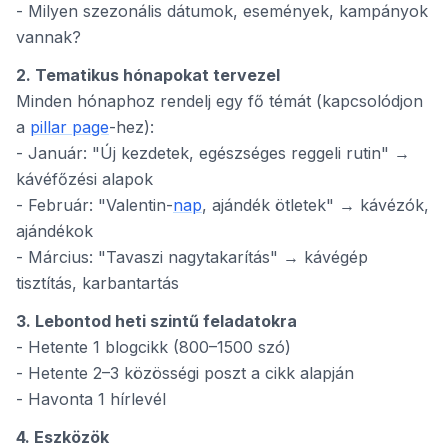
- Milyen szezonális dátumok, események, kampányok
vannak?
2. Tematikus hónapokat tervezel
Minden hónaphoz rendelj egy fő témát (kapcsolódjon
a
pillar page
-hez):
- Január: "Új kezdetek, egészséges reggeli rutin" →
kávéfőzési alapok
- Február: "Valentin-
nap
, ajándék ötletek" → kávézók,
ajándékok
- Március: "Tavaszi nagytakarítás" → kávégép
tisztítás, karbantartás
3. Lebontod heti szintű feladatokra
- Hetente 1 blogcikk (800–1500 szó)
- Hetente 2–3 közösségi poszt a cikk alapján
- Havonta 1 hírlevél
4. Eszközök