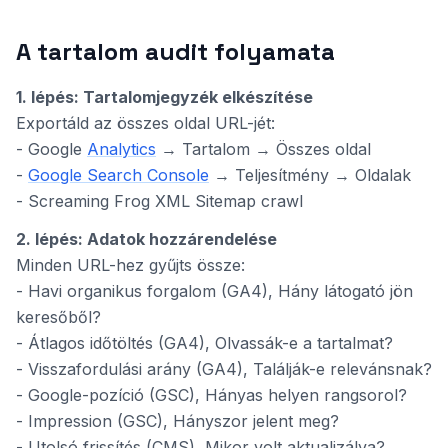
A tartalom audit folyamata
1. lépés: Tartalomjegyzék elkészítése
Exportáld az összes oldal URL-jét:
- Google
Analytics
→ Tartalom → Összes oldal
-
Google Search Console
→ Teljesítmény → Oldalak
- Screaming Frog XML Sitemap crawl
2. lépés: Adatok hozzárendelése
Minden URL-hez gyűjts össze:
- Havi organikus forgalom (GA4), Hány látogató jön
keresőből?
- Átlagos időtöltés (GA4), Olvassák-e a tartalmat?
- Visszafordulási arány (GA4), Találják-e relevánsnak?
- Google-pozíció (GSC), Hányas helyen rangsorol?
- Impression (GSC), Hányszor jelent meg?
- Utolsó frissítés (CMS), Mikor volt aktualizálva?