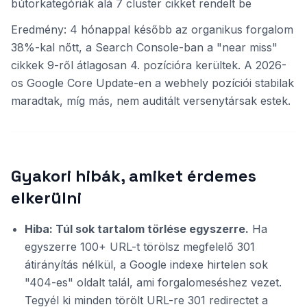
bútorkategóriák alá 7 cluster cikket rendelt be
Eredmény: 4 hónappal később az organikus forgalom
38%-kal nőtt, a Search Console-ban a "near miss"
cikkek 9-ről átlagosan 4. pozícióra kerültek. A 2026-
os Google Core Update-en a webhely pozíciói stabilak
maradtak, míg más, nem auditált versenytársak estek.
Gyakori hibák, amiket érdemes
elkerülni
Hiba: Túl sok tartalom törlése egyszerre.
Ha
egyszerre 100+ URL-t törölsz megfelelő 301
átirányítás nélkül, a Google indexe hirtelen sok
"404-es" oldalt talál, ami forgalomeséshez vezet.
Tegyél ki minden törölt URL-re 301 redirectet a