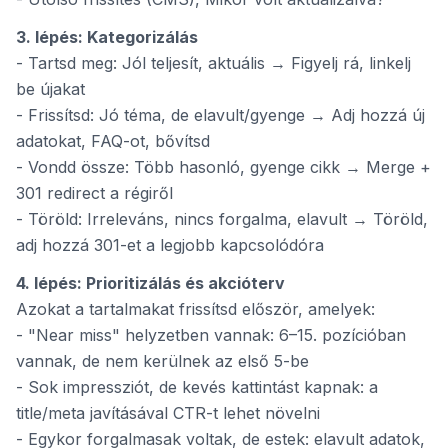
3. lépés: Kategorizálás
- Tartsd meg: Jól teljesít, aktuális → Figyelj rá, linkelj
be újakat
- Frissítsd: Jó téma, de elavult/gyenge → Adj hozzá új
adatokat, FAQ-ot, bővítsd
- Vondd össze: Több hasonló, gyenge cikk → Merge +
301 redirect a régiről
- Töröld: Irreleváns, nincs forgalma, elavult → Töröld,
adj hozzá 301-et a legjobb kapcsolódóra
4. lépés: Prioritizálás és akcióterv
Azokat a tartalmakat frissítsd először, amelyek:
- "Near miss" helyzetben vannak: 6–15. pozícióban
vannak, de nem kerülnek az első 5-be
- Sok impressziót, de kevés kattintást kapnak: a
title/meta javításával CTR-t lehet növelni
- Egykor forgalmasak voltak, de estek: elavult adatok,