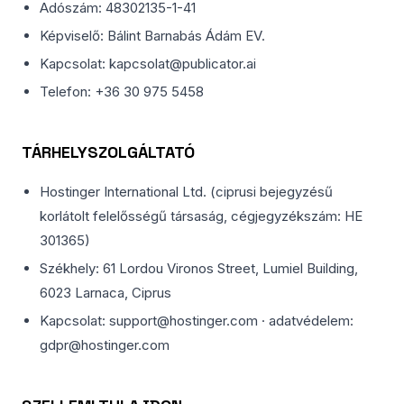
Adószám: 48302135-1-41
Képviselő: Bálint Barnabás Ádám EV.
Kapcsolat: kapcsolat@publicator.ai
Telefon: +36 30 975 5458
TÁRHELYSZOLGÁLTATÓ
Hostinger International Ltd. (ciprusi bejegyzésű
korlátolt felelősségű társaság, cégjegyzékszám: HE
301365)
Székhely: 61 Lordou Vironos Street, Lumiel Building,
6023 Larnaca, Ciprus
Kapcsolat: support@hostinger.com · adatvédelem:
gdpr@hostinger.com