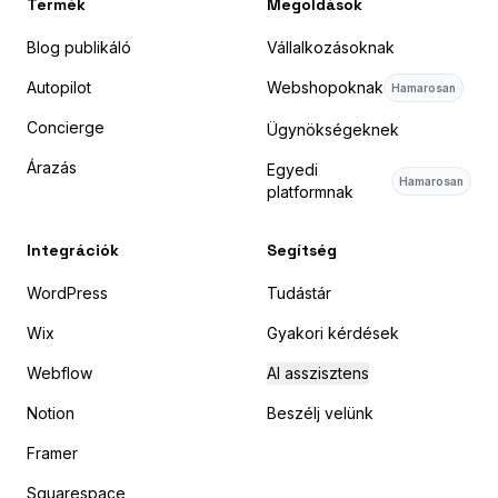
Termék
Megoldások
Blog publikáló
Vállalkozásoknak
Autopilot
Webshopoknak
Hamarosan
Concierge
Ügynökségeknek
Árazás
Egyedi
Hamarosan
platformnak
Integrációk
Segítség
WordPress
Tudástár
Wix
Gyakori kérdések
Webflow
AI asszisztens
Notion
Beszélj velünk
Framer
Squarespace