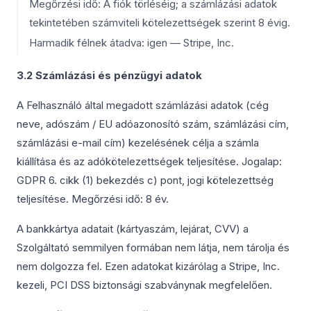
Megőrzési idő: A fiók törléséig; a számlázási adatok
tekintetében számviteli kötelezettségek szerint 8 évig.
Harmadik félnek átadva: igen — Stripe, Inc.
3.2 Számlázási és pénzügyi adatok
A Felhasználó által megadott számlázási adatok (cég
neve, adószám / EU adóazonosító szám, számlázási cím,
számlázási e-mail cím) kezelésének célja a számla
kiállítása és az adókötelezettségek teljesítése. Jogalap:
GDPR 6. cikk (1) bekezdés c) pont, jogi kötelezettség
teljesítése. Megőrzési idő: 8 év.
A bankkártya adatait (kártyaszám, lejárat, CVV) a
Szolgáltató semmilyen formában nem látja, nem tárolja és
nem dolgozza fel. Ezen adatokat kizárólag a Stripe, Inc.
kezeli, PCI DSS biztonsági szabványnak megfelelően.