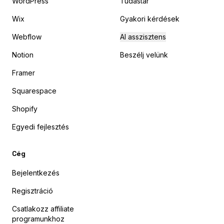
WordPress
Tudástár
Wix
Gyakori kérdések
Webflow
AI asszisztens
Notion
Beszélj velünk
Framer
Squarespace
Shopify
Egyedi fejlesztés
Cég
Bejelentkezés
Regisztráció
Csatlakozz affiliate
programunkhoz