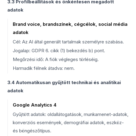
3.3 Profilbeállítások és önkéntesen megadott
adatok
Brand voice, brandszínek, cégcélok, social média
adatok
Cél: Az AI által generált tartalmak személyre szabása.
Jogalap: GDPR 6. cikk (1) bekezdés b) pont.
Megőrzési idő: A fiók végleges törléséig.
Harmadik félnek átadva: nem.
3.4 Automatikusan gyűjtött technikai és analitikai
adatok
Google Analytics 4
Gyűjtött adatok: oldallátogatások, munkamenet-adatok,
konverziós események, demográfiai adatok, eszköz-
és böngészőtípus.