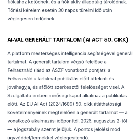
fiókjához kötődnek, és a fiók aktív állapotáig tárolódnak.
Törlési kérelem esetén 30 napos türelmi idő után
véglegesen törlődnek.
AI-VAL GENERÁLT TARTALOM (AI ACT 50. CIKK)
A platform mesterséges intelligencia segítségével generál
tartalmat. A generált tartalom végső felelőse a
Felhasználó (lásd az ÁSZF vonatkozó pontját): a
Felhasználó a tartalmat publikálás előtt áttekinti és
jóváhagyja, és afölött szerkesztői felelősséget visel. A
Szolgáltató emberi minőségi kaput alkalmaz a publikálás
előtt. Az EU AI Act (2024/1689) 50. cikk átláthatósági
követelményeinek megfelelően a generált tartalmat — a
vonatkozó alkalmazási időponttól, 2026. augusztus 2-tól
— a jogszabály szerint jelöljük. A pontos jelölési mód
ügyvéddel/termékkel véglegesítendő.