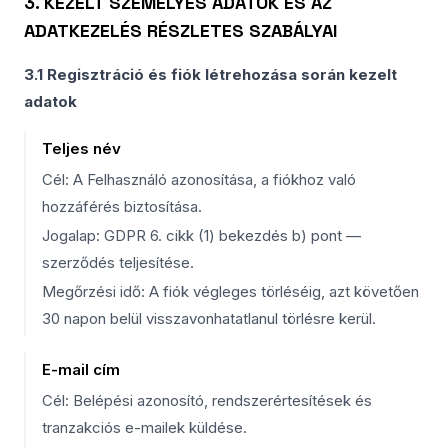
3. KEZELT SZEMÉLYES ADATOK ÉS AZ
ADATKEZELÉS RÉSZLETES SZABÁLYAI
3.1 Regisztráció és fiók létrehozása során kezelt
adatok
Teljes név
Cél: A Felhasználó azonosítása, a fiókhoz való
hozzáférés biztosítása.
Jogalap: GDPR 6. cikk (1) bekezdés b) pont —
szerződés teljesítése.
Megőrzési idő: A fiók végleges törléséig, azt követően
30 napon belül visszavonhatatlanul törlésre kerül.
E-mail cím
Cél: Belépési azonosító, rendszerértesítések és
tranzakciós e-mailek küldése.