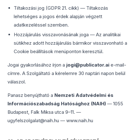
Tiltakozási jog (GDPR 21. cikk) — Tiltakozás
lehetséges a jogos érdek alapján végzett
adatkezeléssel szemben.
Hozzájárulás visszavonásának joga — Az analitikai
sütikhez adott hozzájárulás bármikor visszavonható a
Cookie beállítások menüponton keresztül.
Jogai gyakorlásához írjon a
jogi@publicator.ai
e-mail-
címre. A Szolgáltató a kérelemre 30 naptári napon belül
válaszol.
Panasz benyújtható a
Nemzeti Adatvédelmi és
Információszabadság Hatósághoz (NAIH)
— 1055
Budapest, Falk Miksa utca 9–11. —
ugyfelszolgalat@naih.hu — www.naih.hu