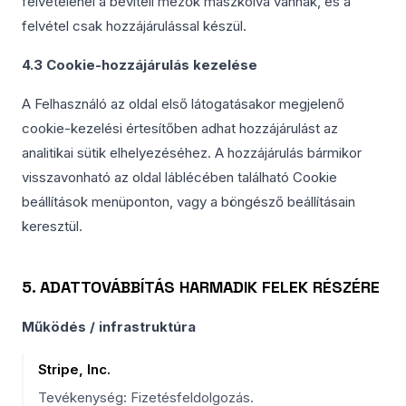
felvételénél a beviteli mezők maszkolva vannak, és a
felvétel csak hozzájárulással készül.
4.3 Cookie-hozzájárulás kezelése
A Felhasználó az oldal első látogatásakor megjelenő
cookie-kezelési értesítőben adhat hozzájárulást az
analitikai sütik elhelyezéséhez. A hozzájárulás bármikor
visszavonható az oldal láblécében található Cookie
beállítások menüponton, vagy a böngésző beállításain
keresztül.
5. ADATTOVÁBBÍTÁS HARMADIK FELEK RÉSZÉRE
Működés / infrastruktúra
Stripe, Inc.
Tevékenység: Fizetésfeldolgozás.