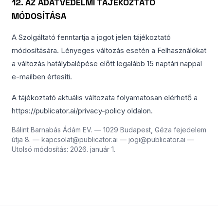
12. AZ ADATVÉDELMI TÁJÉKOZTATÓ
MÓDOSÍTÁSA
A Szolgáltató fenntartja a jogot jelen tájékoztató
módosítására. Lényeges változás esetén a Felhasználókat
a változás hatálybalépése előtt legalább 15 naptári nappal
e-mailben értesíti.
A tájékoztató aktuális változata folyamatosan elérhető a
https://publicator.ai/privacy-policy oldalon.
Bálint Barnabás Ádám EV. — 1029 Budapest, Géza fejedelem
útja 8. — kapcsolat@publicator.ai — jogi@publicator.ai —
Utolsó módosítás: 2026. január 1.