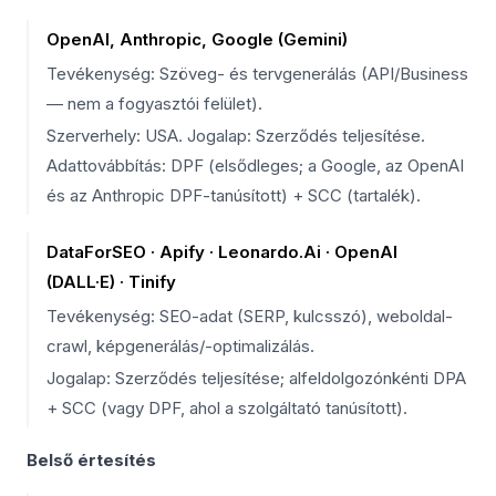
OpenAI, Anthropic, Google (Gemini)
Tevékenység: Szöveg- és tervgenerálás (API/Business
— nem a fogyasztói felület).
Szerverhely: USA. Jogalap: Szerződés teljesítése.
Adattovábbítás: DPF (elsődleges; a Google, az OpenAI
és az Anthropic DPF-tanúsított) + SCC (tartalék).
DataForSEO · Apify · Leonardo.Ai · OpenAI
(DALL·E) · Tinify
Tevékenység: SEO-adat (SERP, kulcsszó), weboldal-
crawl, képgenerálás/-optimalizálás.
Jogalap: Szerződés teljesítése; alfeldolgozónkénti DPA
+ SCC (vagy DPF, ahol a szolgáltató tanúsított).
Belső értesítés