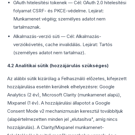
OAuth hitelesítési tokenek — Cél: OAuth 2.0 hitelesítési
folyamat CSRF- és PKCE-védelme. Lejárat:
Munkamenet végéig; személyes adatot nem
tartalmaznak.
Alkalmazás-verzió süti — Cél: Alkalmazás-
verziókövetés, cache invalidálás. Lejárat: Tartós
(személyes adatot nem tartalmaz).
4.2 Analitikai sütik (hozzájárulás szükséges)
Az alábbi sütik kizárólag a Felhasználó előzetes, kifejezett
hozzájárulása esetén kerülnek elhelyezésre: Google
Analytics (2 év), Microsoft Clarity (munkamenet alapú),
Mixpanel (1 év). A hozzájárulási állapotot a Google
Consent Mode v2 mechanizmusán keresztül továbbítjuk
(alapértelmezetten minden jel „elutasítva", amíg nincs
hozzájárulás). A Clarity/Mixpanel munkamenet-