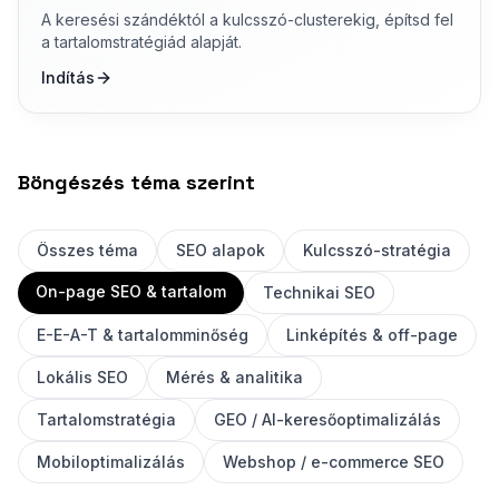
A keresési szándéktól a kulcsszó-clusterekig, építsd fel
a tartalomstratégiád alapját.
Indítás
Böngészés téma szerint
Összes téma
SEO alapok
Kulcsszó-stratégia
On-page SEO & tartalom
Technikai SEO
E-E-A-T & tartalomminőség
Linképítés & off-page
Lokális SEO
Mérés & analitika
Tartalomstratégia
GEO / AI-keresőoptimalizálás
Mobiloptimalizálás
Webshop / e-commerce SEO